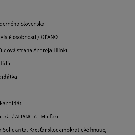
Moderného Slovenska
závislé osobnosti / OĽANO
á ľudová strana Andreja Hlinku
ndidát
ndidátka
ý kandidát
arok. / ALIANCIA - Maďari
 a Solidarita, Kresťanskodemokratické hnutie,