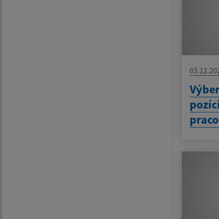
03.12.20
Výber
pozíc
praco