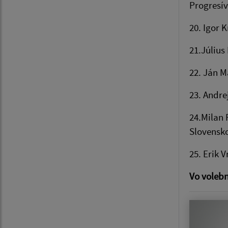
Progresív
20. Igor 
21.Július
22. Ján M
23. Andre
24.Milan 
Slovensk
25. Erik 
Vo volebn