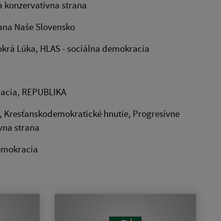
 konzervatívna strana
trana Naše Slovensko
Mokrá Lúka, HLAS - sociálna demokracia
kracia, REPUBLIKA
ta, Kresťanskodemokratické hnutie, Progresívne
vna strana
demokracia