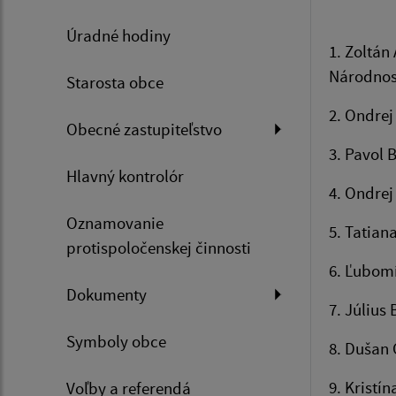
Úradné hodiny
1. Zoltán
Národnos
Starosta obce
2. Ondrej
Obecné zastupiteľstvo
3. Pavol 
Hlavný kontrolór
4. Ondrej
Oznamovanie
5. Tatian
protispoločenskej činnosti
6. Ľubomí
Dokumenty
7. Július
Symboly obce
8. Dušan C
9. Kristí
Voľby a referendá