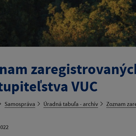
nam zaregistrovanýc
tupiteľstva VUC
Samospráva
Úradná tabuľa - archív
Zoznam zare
2022