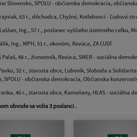
ne Slovensko, SPOLU - občianska demokracia, občianska
Krajniak, 63 r., dôchodca, Chyžné, Kotlebovci - Ľudová s
 Laššan, Ing., 57 r., poslanec vyššieho územného celku, 
álik, Ing., MPH, 51 r., ekonóm, Revúca, ZA ĽUDÍ
j Palaš, 48 r., živnostník, Revúca, SMER - sociálna demo
Pavko, 32 r., starosta obce, Lubeník, Sloboda a Solidari
o, SPOLU - občianska demokracia, Občianska konzervatí
Vranka, 46 r., starosta obce, Kameňany, HLAS - sociálna 
om obvode sa volia 3 poslanci .