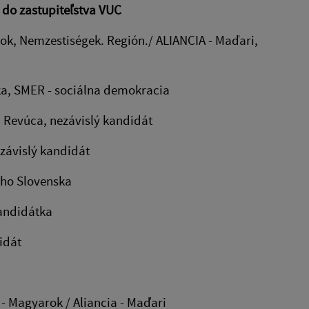
do zastupiteľstva VUC
arok, Nemzestiségek. Región./ ALIANCIA - Maďari,
Lúka, SMER - sociálna demokracia
a, Revúca, nezávislý kandidát
ezávislý kandidát
ného Slovenska
kandidátka
didát
 - Magyarok / Aliancia - Maďari