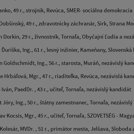
anko, 49 r., strojník, Revúca, SMER- sociálna demokracia
 Dobšinský, 49 r., zdravotnícky záchranár, Sirk, Strana 
n Dorkin, 29 r., živnostník, Tornaľa, Obyčajní Ľudia a ne
 Ďuriška, Ing., 61 r., lesný inžinier, Kameňany, Slovensk
 Goldschmidt, Ing., 56 r., starosta, Muráň, nezávislý ka
te Hrbáľová, Mgr., 47 r., riaditeľka, Revúca, nezávislá ka
 Iván, PaedDr. , 43 r., učiteľ, Tornaľa, nezávislý kandidát
t Jóry, Ing., 50 r., štátny zamestnanec, Tornaľa, nezávisl
lav Kocsis, Mgr., 45 r., učiteľ, Tornaľa, SZOVETSÉG - Magy
 Kolesár, MVDr. , 51 r., primátor mesta, Jelšava, Sloboda