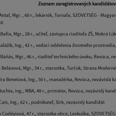
Zoznam zaregistrovaných kandidátov 
 Antal, Mgr. , 60 r., lekárnik, Tornaľa, SZOVETSÉG - Magy
ti
 Bafia, Mgr., 28 r., učiteľ, zástupca riaditeľa ZŠ, Mokrá 
Balážik, Ing., 42 r., vedúci oddelenia životného prostredi
 Báňás, Mgr., 46 r., riaditeľ technického úseku, Revúca, n
a Belánová, Mgr., 54 r., starostka, Turčok, Strana Moder
ra Benešová, Ing., 50 r., manažérka, Revúca, nezávislá 
 Buchta, ing., MBA, 48 r., primátor, Revúca, nezávislý kan
ais, Ing., 62 r., podnikateľ, Sirk, nezávislý kandidát
na Cseléyiová, 47 r., starostka obce, Levkuška, SZOVETSÉG