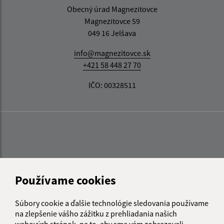
Obecný úrad Magnezitovce
Magnezitovce 59
049 16 Jelšava
info@magnezitovce.sk
+421 58 448 27 70
IČO: 00328511
Používame cookies
Súbory cookie a ďalšie technológie sledovania používame
na zlepšenie vášho zážitku z prehliadania našich
webových stránok, na to, aby sme vám zobrazovali