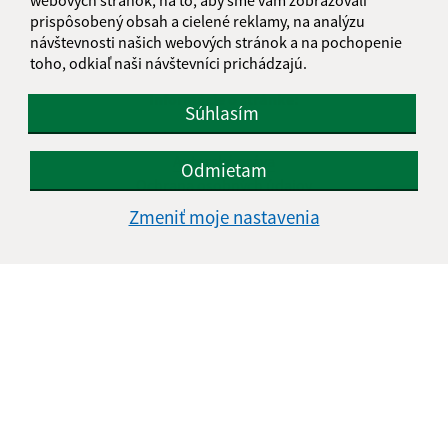
prispôsobený obsah a cielené reklamy, na analýzu
návštevnosti našich webových stránok a na pochopenie
toho, odkiaľ naši návštevníci prichádzajú.
Informácie o stránke:
Súhlasím
Vyhlásenie o prístupnosti
Autorské práva
Odmietam
Ochrana osobných údajov
Zmeniť moje nastavenia
Navigácia:
Vytlačiť aktuálnu stránku
Mapa stránok
Cookies
Rýchle odkazy:
Aktuality
História
Fotogaléria