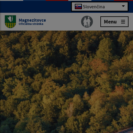
Slovenčina
Magnezitovce
Menu
Oficiálna stránka