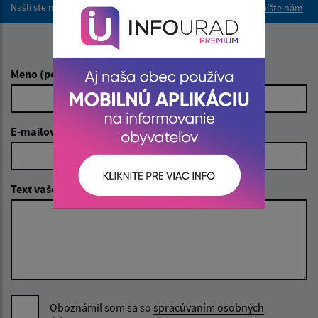
Našli ste na stránke chybu?
Napíšte nám
Napíšte nám:
Meno (povinné)
E-mailová adresa (povinné)
Text vašej správy (povinné)
Oboznámil som sa so
spracúvaním osobných