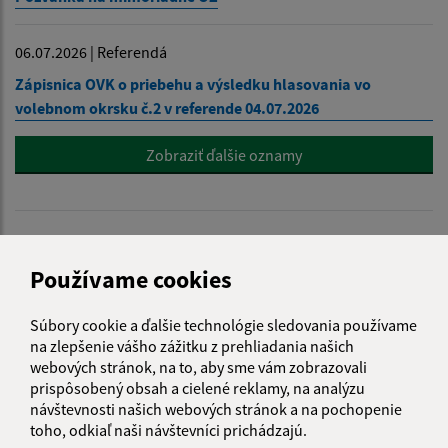
06.07.2026 | Referendá
Zápisnica OVK o priebehu a výsledku hlasovania vo
volebnom okrsku č.2 v referende 04.07.2026
Zobraziť ďalšie oznamy
ÚRADNÉ HODINY
Používame cookies
Deň
Čas doobeda
Čas poobede
Súbory cookie a ďalšie technológie sledovania používame
Pondelok:
07:30 - 12:00
12:30 - 15:30
na zlepšenie vášho zážitku z prehliadania našich
Utorok:
07:30 - 12:00
12:30 - 15:30
webových stránok, na to, aby sme vám zobrazovali
Streda:
07:30 - 12:00
12:30 - 17:00
prispôsobený obsah a cielené reklamy, na analýzu
návštevnosti našich webových stránok a na pochopenie
Štvrtok:
nestránkový deň
toho, odkiaľ naši návštevníci prichádzajú.
Piatok:
07:30 - 12:00
12:30 - 14:00