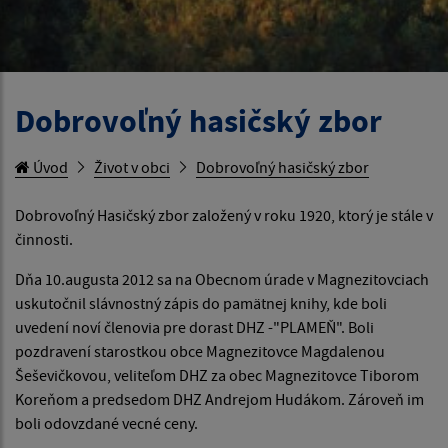
Dobrovoľný hasičský zbor
Úvod
Život v obci
Dobrovoľný hasičský zbor
Dobrovoľný Hasičský zbor založený v roku 1920, ktorý je stále v
činnosti.
Dňa 10.augusta 2012 sa na Obecnom úrade v Magnezitovciach
uskutočnil slávnostný zápis do pamätnej knihy, kde boli
uvedení noví členovia pre dorast DHZ -"PLAMEŇ". Boli
pozdravení starostkou obce Magnezitovce Magdalenou
Šeševičkovou, veliteľom DHZ za obec Magnezitovce Tiborom
Koreňom a predsedom DHZ Andrejom Hudákom. Zároveň im
boli odovzdané vecné ceny.