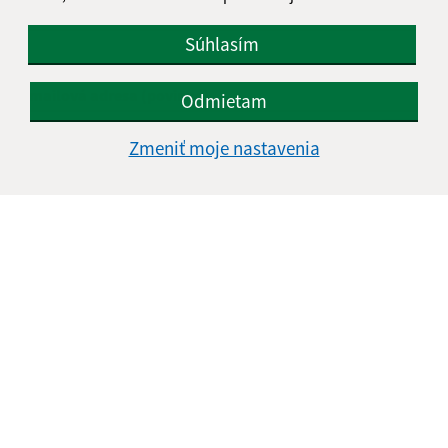
Meno (povinné)
Súhlasím
E-mailová adresa (povinné)
Odmietam
Zmeniť moje nastavenia
Text vašej správy (povinné)
Oboznámil som sa so
spracúvaním osobných
údajov
Google reCaptcha Response
Odoslať správu