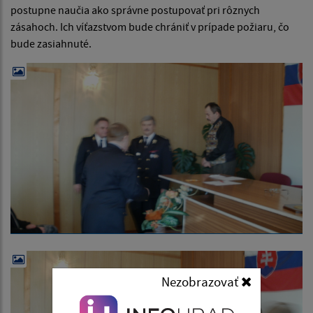
postupne naučia ako správne postupovať pri rôznych
zásahoch. Ich víťazstvom bude chrániť v prípade požiaru, čo
bude zasiahnuté.
Nezobrazovať