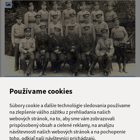
Používame cookies
Je táto stránka užitočná?
Áno
Nie
Súbory cookie a ďalšie technológie sledovania používame
Boli tieto 
Boli 
na zlepšenie vášho zážitku z prehliadania našich
Našli ste na stránke chybu?
Napíšte nám
webových stránok, na to, aby sme vám zobrazovali
prispôsobený obsah a cielené reklamy, na analýzu
návštevnosti našich webových stránok a na pochopenie
Napíšte nám:
toho, odkiaľ naši návštevníci prichádzajú.