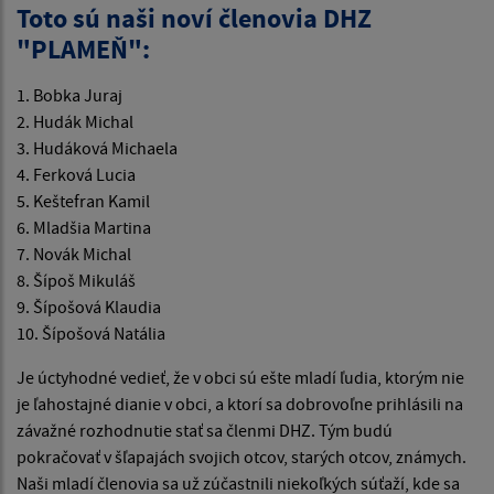
Toto sú naši noví členovia DHZ
"PLAMEŇ":
1. Bobka Juraj
2. Hudák Michal
3. Hudáková Michaela
4. Ferková Lucia
5. Keštefran Kamil
6. Mladšia Martina
7. Novák Michal
8. Šípoš Mikuláš
9. Šípošová Klaudia
10. Šípošová Natália
Je úctyhodné vedieť, že v obci sú ešte mladí ľudia, ktorým nie
je ľahostajné dianie v obci, a ktorí sa dobrovoľne prihlásili na
závažné rozhodnutie stať sa členmi DHZ. Tým budú
pokračovať v šľapajách svojich otcov, starých otcov, známych.
Naši mladí členovia sa už zúčastnili niekoľkých súťaží, kde sa