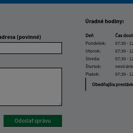
Boli tieto informácie pre 
Boli tieto informáci
Úradné hodiny:
Deň
Čas doo
adresa (povinné)
Pondelok:
07:30 - 1
Utorok:
07:30 - 1
Streda:
07:30 - 1
Štvrtok:
nestránk
Piatok:
07:30 - 1
Obedňajšia prestáv
Google reCaptcha Response
Odoslať správu