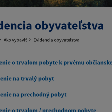
dencia obyvateľstva
Ako vybaviť
Evidencia obyvateľstva
enie o trvalom pobyte k prvému občians
enie na trvalý pobyt
senie na prechodný pobyt
enie o trvalom / prechodnom pobyte