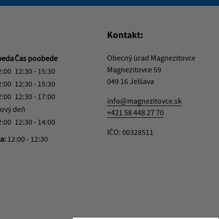
vás užitočné?
e pre vás užitočné?
Kontakt:
Obecný úrad Magnezitovce
beda
Čas poobede
Magnezitovce 59
2:00
12:30 - 15:30
049 16 Jelšava
2:00
12:30 - 15:30
2:00
12:30 - 17:00
info@magnezitovce.sk
ový deň
+421 58 448 27 70
2:00
12:30 - 14:00
IČO: 00328511
ka:
12:00 - 12:30