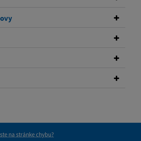
dovy
 ste na stránke chybu?