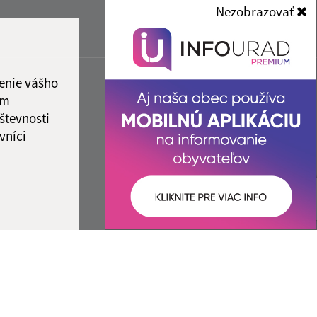
Nezobrazovať
enie vášho
ám
števnosti
vníci
ované:
Správca obsahu: