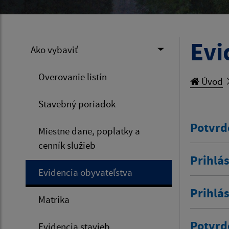
Evi
Ako vybaviť
Overovanie listín
Úvod
Stavebný poriadok
Potvrd
Miestne dane, poplatky a
cenník služieb
Prihlás
Evidencia obyvateľstva
Prihlá
Matrika
Potvrd
Evidencia stavieb