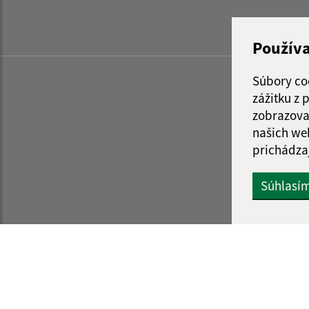
Použív
Súbory co
zážitku z
zobrazova
našich we
prichádza
Súhlasí
Informácie o stránke:
Navigácia: