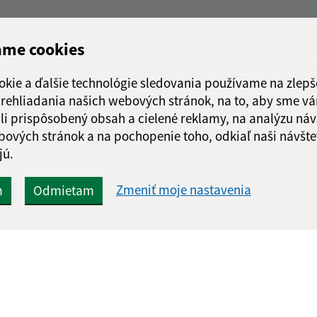
ame cookies
okie a ďalšie technológie sledovania používame na zlepš
 prehliadania našich webových stránok, na to, aby sme v
li prispôsobený obsah a cielené reklamy, na analýzu náv
bových stránok a na pochopenie toho, odkiaľ naši návšte
jú.
Zmeniť moje nastavenia
m
Odmietam
Rýchle odkazy:
Aktualiz