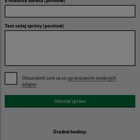
E-mailová adresa (povinné)
Text vašej správy (povinné)
Oboznámil som sa so
spracúvaním osobných
údajov
Google reCaptcha Response
Odoslať správu
Úradné hodiny: