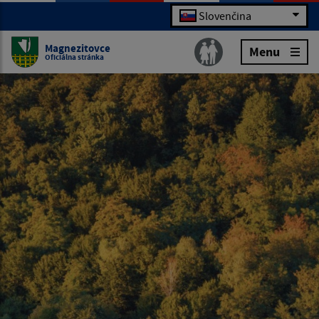
Slovenčina
Magnezitovce
Menu
Oficiálna stránka