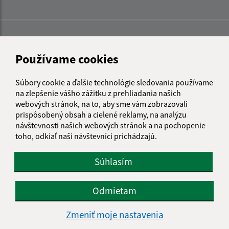
Používame cookies
Súbory cookie a ďalšie technológie sledovania používame
na zlepšenie vášho zážitku z prehliadania našich
webových stránok, na to, aby sme vám zobrazovali
prispôsobený obsah a cielené reklamy, na analýzu
návštevnosti našich webových stránok a na pochopenie
toho, odkiaľ naši návštevníci prichádzajú.
Súhlasím
Informácie o stránke:
Odmietam
Vyhlásenie o prístupnosti
Zmeniť moje nastavenia
Autorské práva