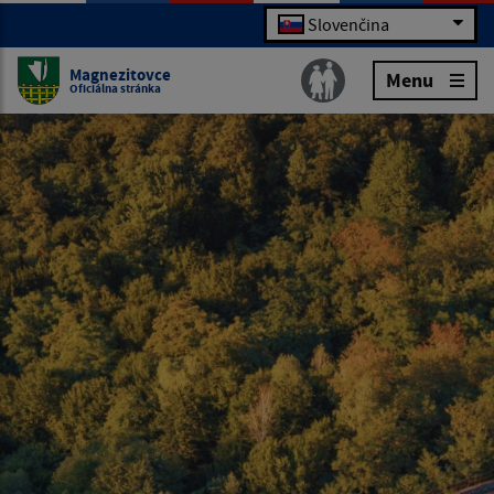
Slovenčina
Magnezitovce
Menu
Oficiálna stránka