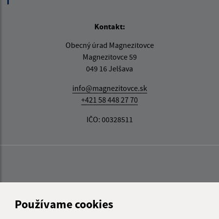
Kontakt:
Obecný úrad Magnezitovce
Magnezitovce 59
049 16 Jelšava
info@magnezitovce.sk
+421 58 448 27 70
IČO: 00328511
Používame cookies