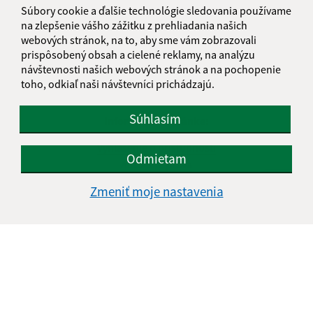
Súbory cookie a ďalšie technológie sledovania používame
na zlepšenie vášho zážitku z prehliadania našich
webových stránok, na to, aby sme vám zobrazovali
prispôsobený obsah a cielené reklamy, na analýzu
návštevnosti našich webových stránok a na pochopenie
toho, odkiaľ naši návštevníci prichádzajú.
Súhlasím
Informácie o stránke:
Vyhlásenie o prístupnosti
Odmietam
Autorské práva
Ochrana osobných údajov
Zmeniť moje nastavenia
Navigácia:
Vytlačiť aktuálnu stránku
Mapa stránok
Cookies
Rýchle odkazy: