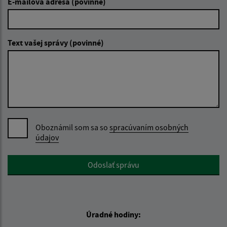
E-mailová adresa (povinné)
Text vašej správy (povinné)
Oboznámil som sa so
spracúvaním osobných
údajov
Google reCaptcha Response
Odoslať správu
Úradné hodiny: