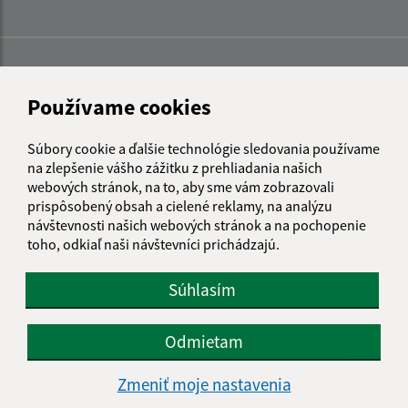
Používame cookies
Súbory cookie a ďalšie technológie sledovania používame
na zlepšenie vášho zážitku z prehliadania našich
webových stránok, na to, aby sme vám zobrazovali
prispôsobený obsah a cielené reklamy, na analýzu
návštevnosti našich webových stránok a na pochopenie
toho, odkiaľ naši návštevníci prichádzajú.
Súhlasím
Informácie o stránke:
Odmietam
Vyhlásenie o prístupnosti
Zmeniť moje nastavenia
Autorské práva