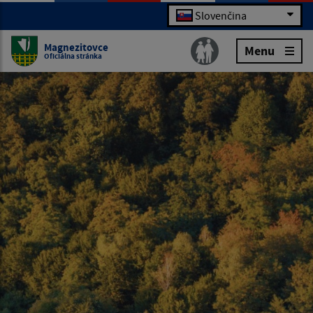
Slovenčina
Magnezitovce
Menu
Oficiálna stránka