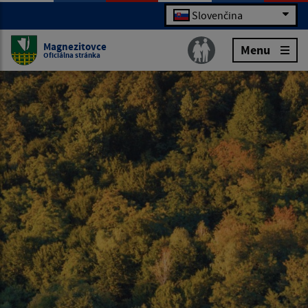
Slovenčina
Magnezitovce
Menu
Oficiálna stránka