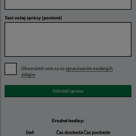
Text vašej správy (povinné)
Oboznámil som sa so
spracúvaním osobných
údajov
Google reCaptcha Response
Odoslať správu
Úradné hodiny:
Deň
Čas doobeda
Čas poobede