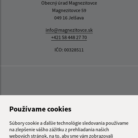
Obecný úrad Magnezitovce
Magnezitovce 59
049 16 Jelšava
info@magnezitovce.sk
+421 58 448 27 70
IČO: 00328511
Používame cookies
Súbory cookie a ďalšie technológie sledovania používame
na zlepšenie vášho zážitku z prehliadania našich
webových stránok, na to, aby sme vám zobrazovali