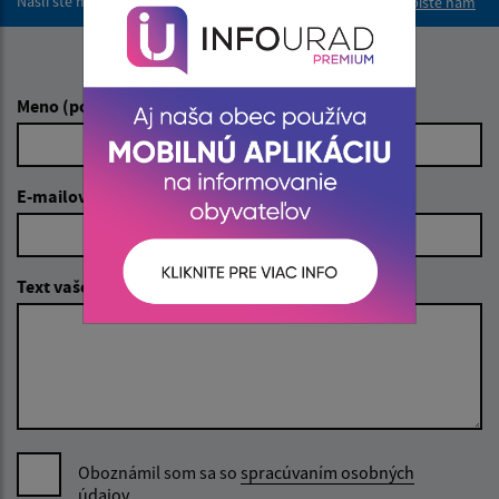
Našli ste na stránke chybu?
Napíšte nám
Napíšte nám:
Meno (povinné)
E-mailová adresa (povinné)
Text vašej správy (povinné)
Oboznámil som sa so
spracúvaním osobných
údajov