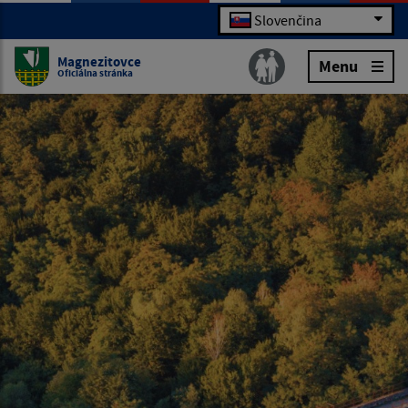
Slovenčina
Magnezitovce
Menu
Oficiálna stránka