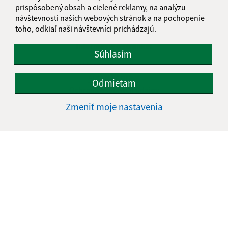
prispôsobený obsah a cielené reklamy, na analýzu
návštevnosti našich webových stránok a na pochopenie
toho, odkiaľ naši návštevníci prichádzajú.
Informácie o stránke:
Súhlasím
Vyhlásenie o prístupnosti
Autorské práva
Odmietam
Ochrana osobných údajov
Zmeniť moje nastavenia
Navigácia:
Vytlačiť aktuálnu stránku
Mapa stránok
Cookies
Rýchle odkazy:
Aktuality
História
Fotogaléria
Videogaléria