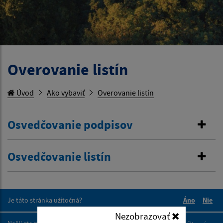
Overovanie listín
Úvod
Ako vybaviť
Overovanie listín
Osvedčovanie podpisov
Osvedčovanie listín
Je táto stránka užitočná?
Áno
Nie
Boli tieto 
Boli 
Nezobrazovať