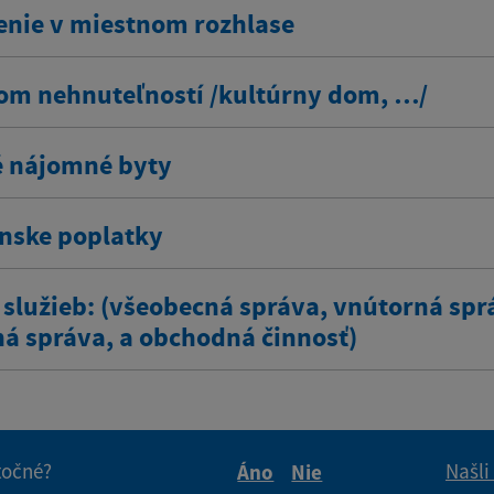
enie v miestnom rozhlase
om nehnuteľností /kultúrny dom, …/
 nájomné byty
ínske poplatky
 služieb: (všeobecná správa, vnútorná spr
ná správa, a obchodná činnosť)
itočné?
Našli
Áno
Nie