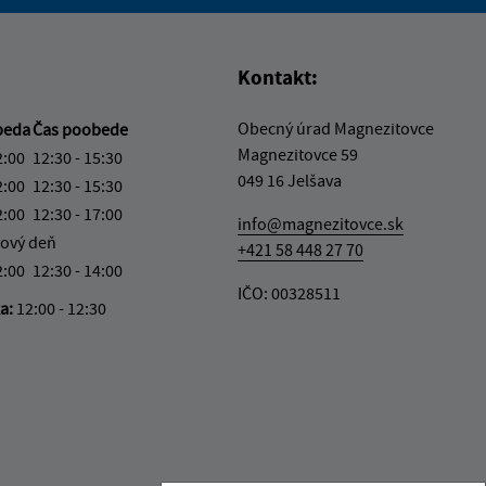
vás užitočné?
e pre vás užitočné?
Kontakt:
Obecný úrad Magnezitovce
beda
Čas poobede
Magnezitovce 59
2:00
12:30 - 15:30
049 16 Jelšava
2:00
12:30 - 15:30
2:00
12:30 - 17:00
info@magnezitovce.sk
ový deň
+421 58 448 27 70
2:00
12:30 - 14:00
IČO: 00328511
ka:
12:00 - 12:30