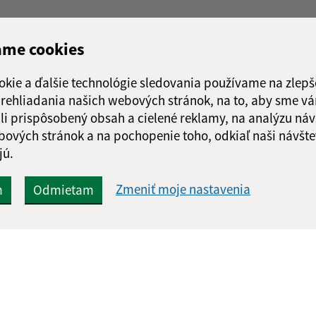
ame cookies
okie a ďalšie technológie sledovania používame na zlepš
 prehliadania našich webových stránok, na to, aby sme v
li prispôsobený obsah a cielené reklamy, na analýzu náv
bových stránok a na pochopenie toho, odkiaľ naši návšte
jú.
Zmeniť moje nastavenia
m
Odmietam
Rýchle odkazy:
Aktualiz