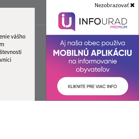
Nezobrazovať
enie vášho
ám
števnosti
vníci
ované:
Správca obsahu: