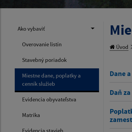
Mie
Ako vybaviť
Overovanie listín
Úvod
Stavebný poriadok
Dane a
Miestne dane, poplatky a
cenník služieb
Daň za
Evidencia obyvateľstva
Poplat
Matrika
zamestn
Evidencia stavieb