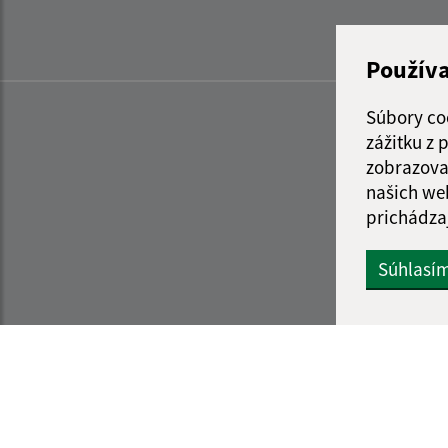
Použív
Súbory co
zážitku z
zobrazova
našich we
prichádza
Súhlasí
Informácie o stránke:
Navigácia: