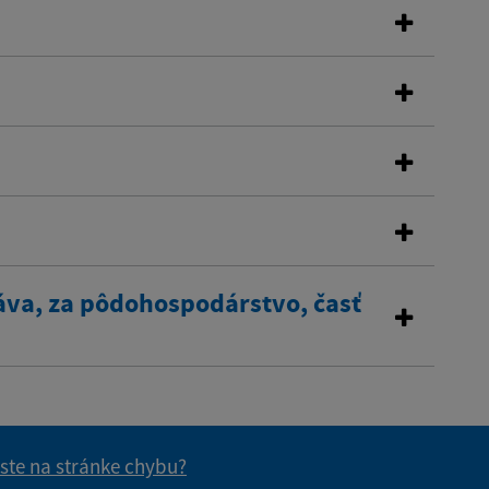
áva, za pôdohospodárstvo, časť
 ste na stránke chybu?