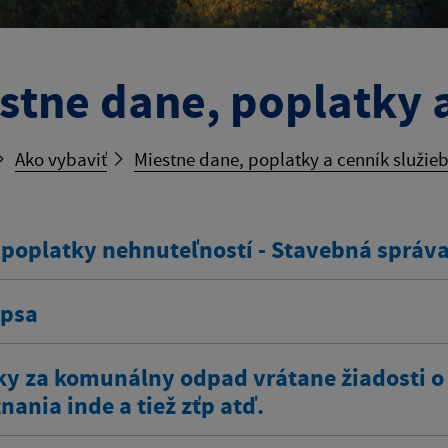
stne dane, poplatky a
Ako vybaviť
Miestne dane, poplatky a cenník služie
 poplatky nehnuteľností - Stavebná správ
 psa
ky za komunálny odpad vrátane žiadosti o
ania inde a tiež zťp atď.