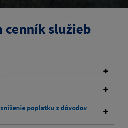
 cenník služieb
b
a
 zníženie poplatku z dôvodov