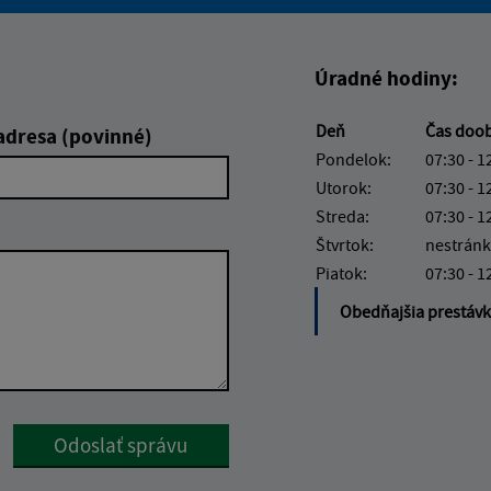
Boli tieto informácie pre 
Boli tieto informáci
Úradné hodiny:
Deň
Čas doo
adresa (povinné)
Pondelok:
07:30 - 1
Utorok:
07:30 - 1
Streda:
07:30 - 1
Štvrtok:
nestránk
Piatok:
07:30 - 1
Obedňajšia prestáv
Google reCaptcha Response
Odoslať správu