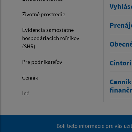
Vyhlás
Životné prostredie
Prenáj
Evidencia samostatne
hospodáriacich roľníkov
Obecné
(SHR)
Pre podnikateľov
Cintor
Cenník
Cenník
finanč
Iné
Boli tieto informácie pre vás už