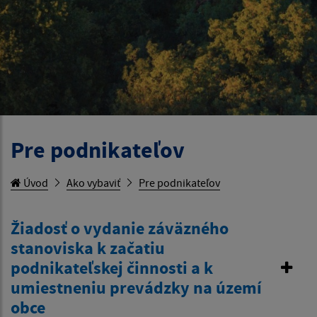
Pre podnikateľov
Úvod
Ako vybaviť
Pre podnikateľov
Žiadosť o vydanie záväzného
stanoviska k začatiu
podnikateľskej činnosti a k
umiestneniu prevádzky na území
obce