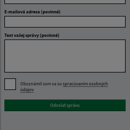
E-mailová adresa (povinné)
Text vašej správy (povinné)
Oboznámil som sa so
spracúvaním osobných
údajov
Google reCaptcha Response
Odoslať správu