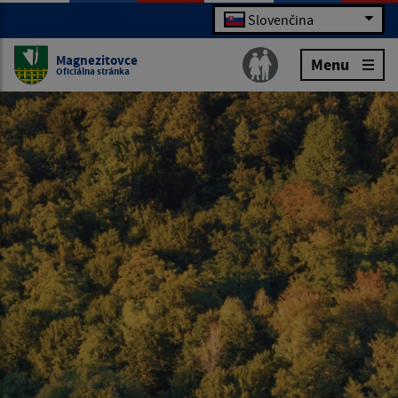
Slovenčina
Magnezitovce
Menu
Oficiálna stránka