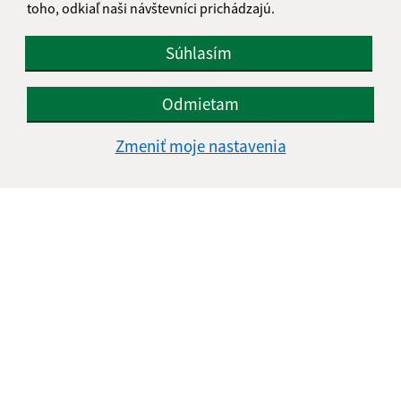
toho, odkiaľ naši návštevníci prichádzajú.
Obecný úrad Magnezitovce
Súhlasím
Magnezitovce 59
049 16 Jelšava
Odmietam
info@magnezitovce.sk
+421 58 448 27 70
Zmeniť moje nastavenia
IČO: 00328511