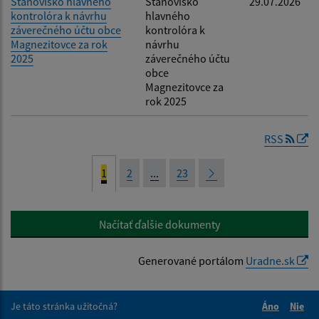
Stanovisko hlavného
Stanovisko
29.07.2026
kontrolóra k návrhu
hlavného
záverečného účtu obce
kontrolóra k
Magnezitovce za rok
návrhu
2025
záverečného účtu
obce
Magnezitovce za
rok 2025
RSS
1
2
...
23
Načítať ďalšie dokumenty
Generované portálom
Uradne.sk
Je táto stránka užitočná?
Áno
Nie
Boli tieto 
Boli 