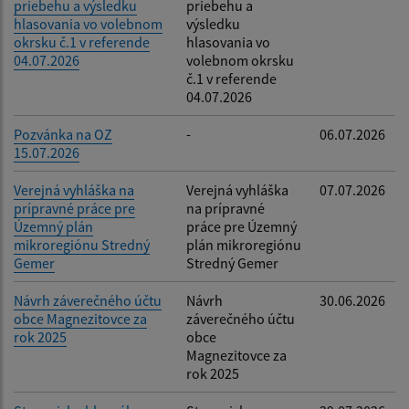
priebehu a výsledku
priebehu a
hlasovania vo volebnom
výsledku
okrsku č.1 v referende
hlasovania vo
04.07.2026
volebnom okrsku
č.1 v referende
04.07.2026
Pozvánka na OZ
-
06.07.2026
15.07.2026
Verejná vyhláška na
Verejná vyhláška
07.07.2026
prípravné práce pre
na prípravné
Územný plán
práce pre Územný
mikroregiónu Stredný
plán mikroregiónu
Gemer
Stredný Gemer
Návrh záverečného účtu
Návrh
30.06.2026
obce Magnezitovce za
záverečného účtu
rok 2025
obce
Magnezitovce za
rok 2025