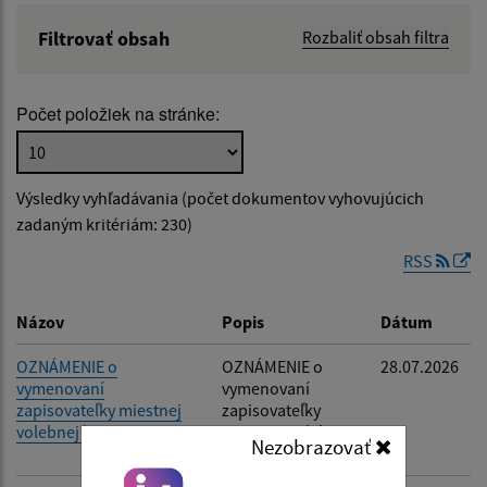
Filtrovať obsah
Rozbaliť obsah filtra
Názov:
Počet položiek na stránke:
Popis:
Výsledky vyhľadávania (počet dokumentov vyhovujúcich
Dátum zverejnenia od:
zadaným kritériám: 230)
RSS
Dátum zverejnenia do:
Názov
Popis
Dátum
OZNÁMENIE o
OZNÁMENIE o
28.07.2026
vymenovaní
vymenovaní
Filtrovať
Reset
zapisovateľky miestnej
zapisovateľky
volebnej komisie
miestnej volebnej
Nezobrazovať
komisie