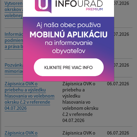
Vytvorenie volebných
Vytvorenie
28.07.2026
okrskov a určenie
volebných okrskov
volebnej miestnosti
a určenie volebnej
miestnosti
Informácia o
Informácia o
28.07.2026
podmienkach práva voliť
podmienkach
a práva byť volený
práva voliť a práva
byť volený
Pozvánka na
Pozvánka na
22.07.2026
mimoriadne OZ
mimoriadne OZ
Zápisnica OVK o
Zápisnica OVK o
06.07.2026
priebehu a výsledku
priebehu a
hlasovania vo volebnom
výsledku
okrsku č.2 v referende
hlasovania vo
04.07.2026
volebnom okrsku
č.2 v referende
04.07.2026
Zápisnica OVK o
Zápisnica OVK o
06.07.2026