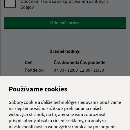
Oboznámil som sa so
spracúvaním osobných
údajov
Google reCaptcha Response
Odoslať správu
Úradné hodiny:
Deň
Čas doobeda
Čas poobede
Pondelok:
07:30 - 12:00
12:30 - 15:30
Utorok:
07:30 - 12:00
12:30 - 15:30
Streda:
07:30 - 12:00
12:30 - 17:00
Používame cookies
Štvrtok:
nestránkový deň
Piatok:
07:30 - 12:00
12:30 - 14:00
Súbory cookie a ďalšie technológie sledovania používame
na zlepšenie vášho zážitku z prehliadania našich
Obedňajšia prestávka:
12:00 - 12:30
webových stránok, na to, aby sme vám zobrazovali
prispôsobený obsah a cielené reklamy, na analýzu
návštevnosti našich webových stránok a na pochopenie
Kontakt: