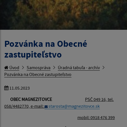
Pozvánka na Obecné
zastupiteľstvo
Úvod
Samospráva
Úradná tabuľa - archív
Pozvánka na Obecné zastupiteľstvo
11.05.2023
OBEC MAGNEZITOVCE
PSČ 049 16, tel.
058/4482770, e-mail:
starosta@magnezitovce.sk
mobil: 0918 476 399