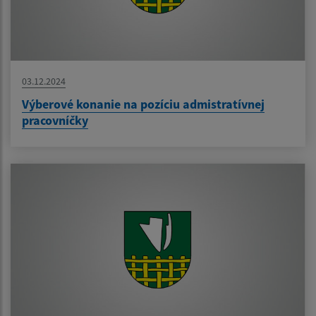
03.12.2024
Výberové konanie na pozíciu admistratívnej
pracovníčky