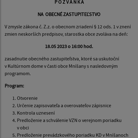
P O Z V Á N K A
NA OBECNÉ ZASTUPITEĽSTVO
V zmysle zákona č. Z.z. o obecnom zriadení § 12 ods. 1 v znení
zmien neskorších predpisov, starostka obce zvoláva na deň:
18.05 2023 o 16:00 hod.
zasadnutie obecného zastupiteľstva, ktoré sa uskutoční
v Kultúrnom dome v časti obce Mníšany s nasledovným
programom.
Program:
Otvorenie
Určenie zapisovateľa a overovateľov zápisnice
Kontrola uznesení
Predloženie a schválenie VZN o verejnom poriadku
v obci
Predloženie prevádzkového poriadku KD v Mníšanoch