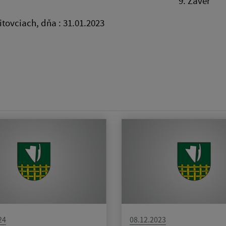
9. Záver
tovciach, dňa : 31.01.2023
Bc. Marcela
starostk
24
08.12.2023