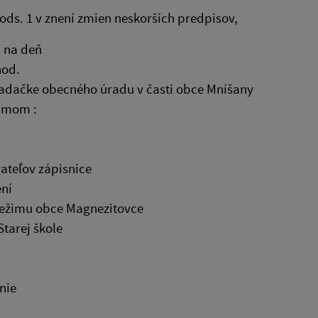
 ods. 1 v znení zmien neskorších predpisov,
a na deň
hod.
asadačke obecného úradu v časti obce Mníšany
amom :
vateľov zápisnice
ení
 režimu obce Magnezitovce
Starej škole
nie