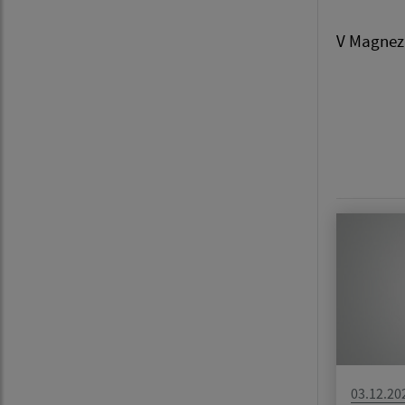
V Magnezi
03.12.20