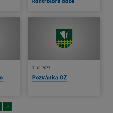
kontrolóra obce
31.01.2023
no
Pozvánka OZ
>