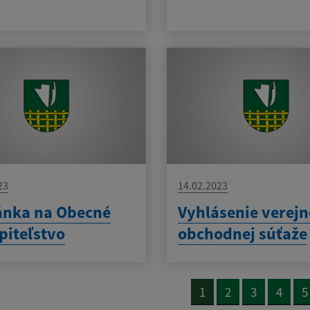
23
14.02.2023
ánka na Obecné
Vyhlásenie verej
piteľstvo
obchodnej súťaže
1
2
3
4
5