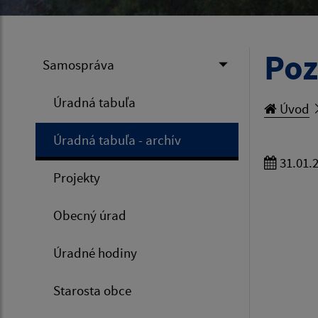
Poz
Samospráva
Úradná tabuľa
Úvod
Úradná tabuľa - archív
31.01.
Projekty
OB
PSČ 04
Obecný úrad
mo
Úradné hodiny
Starosta obce