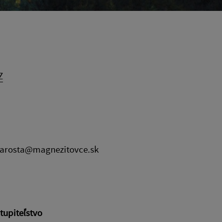
Z
ta@magnezitovce.sk
upiteľstvo