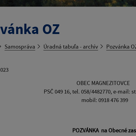
vánka OZ
Samospráva
Úradná tabuľa - archív
Pozvánka O
2023
EC MAGNEZITOVCE
9 16, tel. 058/4482770, e-mail: staros
bil: 0918 476 399
POZVÁNKA na Obecné zast