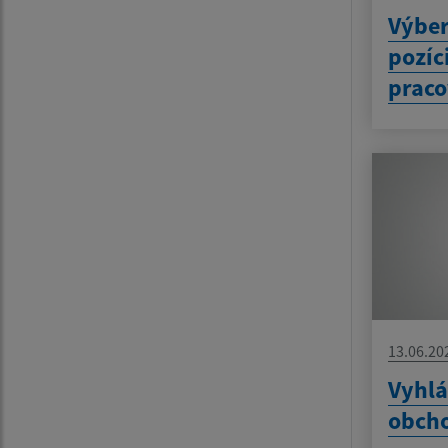
Výber
pozíc
praco
13.06.20
Vyhlá
obcho