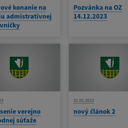
ové konanie na
Pozvánka na OZ
iu admistratívnej
14.12.2023
vníčky
23
31.05.2023
senie verejno
nový článok 2
dnej súťaže