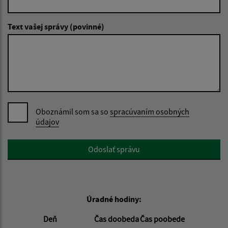
Text vašej správy (povinné)
Oboznámil som sa so
spracúvaním osobných
údajov
Google reCaptcha Response
Odoslať správu
Úradné hodiny:
Deň
Čas doobeda
Čas poobede