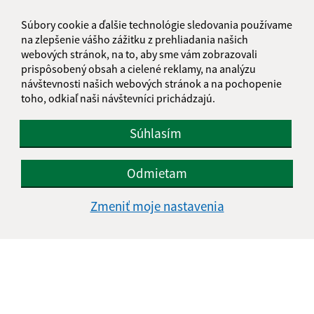
Súbory cookie a ďalšie technológie sledovania používame
na zlepšenie vášho zážitku z prehliadania našich
webových stránok, na to, aby sme vám zobrazovali
prispôsobený obsah a cielené reklamy, na analýzu
návštevnosti našich webových stránok a na pochopenie
toho, odkiaľ naši návštevníci prichádzajú.
Súhlasím
Odmietam
Zmeniť moje nastavenia
Informácie o stránke:
Vyhlásenie o prístupnosti
Autorské práva
Ochrana osobných údajov