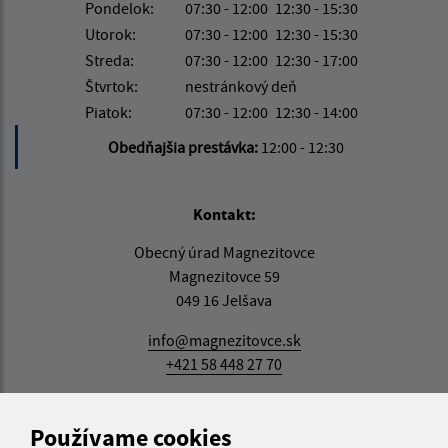
Pondelok:
07:30 - 12:00
12:30 - 15:30
Utorok:
07:30 - 12:00
12:30 - 15:30
Streda:
07:30 - 12:00
12:30 - 17:00
Štvrtok:
nestránkový deň
Piatok:
07:30 - 12:00
12:30 - 14:00
Obedňajšia prestávka:
12:00 - 12:30
Kontakt:
Obecný úrad Magnezitovce
Magnezitovce 59
049 16 Jelšava
info@magnezitovce.sk
+421 58 448 27 70
IČO: 00328511
Používame cookies