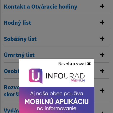
Kontakt a Otváracie hodiny
Rodný list
Sobášny list
Úmrtný list
Nezobrazovať
Osobitná matrika
Rozvod manželstva a prijatie
skoršieho priezviska
Vydávanie výpisov z matriky a