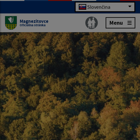
Slovenčina
Magnezitovce
Menu
Oficiálna stránka