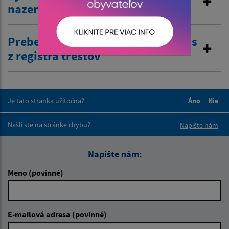
nazeranie do matriky
Preberanie žiadostí o výpis a odpis
z registra trestov
Je táto stránka užitočná?
Áno
Nie
Boli tieto 
Boli 
Našli ste na stránke chybu?
Napíšte nám
Napíšte nám:
Meno (povinné)
E-mailová adresa (povinné)