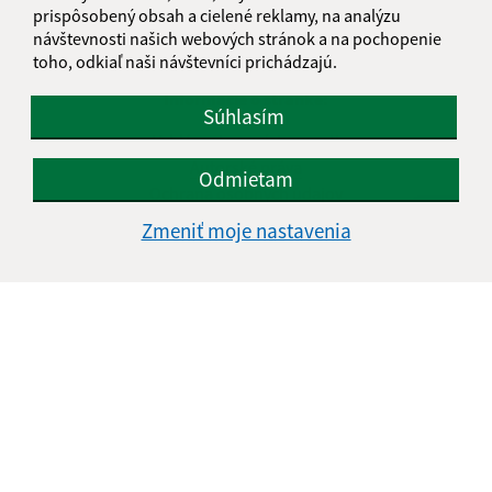
prispôsobený obsah a cielené reklamy, na analýzu
návštevnosti našich webových stránok a na pochopenie
toho, odkiaľ naši návštevníci prichádzajú.
Informácie o stránke:
Súhlasím
Vyhlásenie o prístupnosti
Autorské práva
Odmietam
Ochrana osobných údajov
Zmeniť moje nastavenia
Navigácia:
Vytlačiť aktuálnu stránku
Mapa stránok
Cookies
Rýchle odkazy:
Aktuality
História
Fotogaléria
Videogaléria