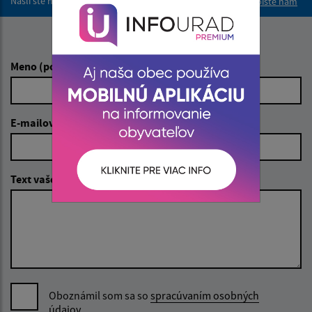
Našli ste na stránke chybu?
Napíšte nám
Napíšte nám:
Meno (povinné)
E-mailová adresa (povinné)
Text vašej správy (povinné)
Oboznámil som sa so
spracúvaním osobných
údajov