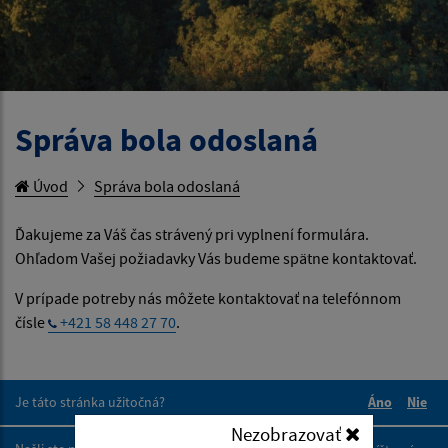
Správa bola odoslaná
Úvod
Správa bola odoslaná
Ďakujeme za Váš čas strávený pri vyplnení formulára.
Ohľadom Vašej požiadavky Vás budeme spätne kontaktovať.
V prípade potreby nás môžete kontaktovať na telefónnom
čísle
+421 58 448 27 70
.
Je táto stránka užitočná?
Áno
Nie
Boli tieto 
Boli 
Nezobrazovať