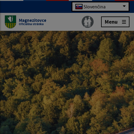
Slovenčina
Magnezitovce
Menu
Oficiálna stránka