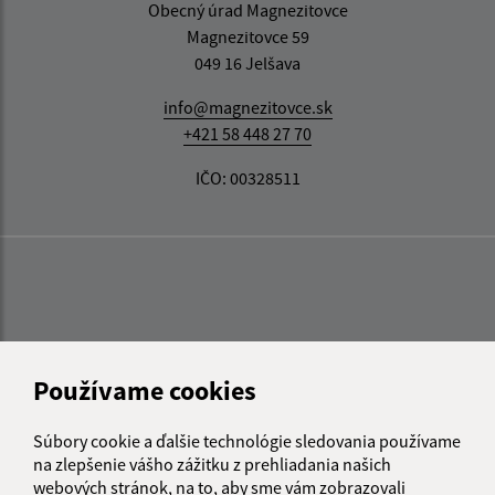
Obecný úrad Magnezitovce
Magnezitovce 59
049 16 Jelšava
info@magnezitovce.sk
+421 58 448 27 70
IČO: 00328511
Používame cookies
Súbory cookie a ďalšie technológie sledovania používame
na zlepšenie vášho zážitku z prehliadania našich
webových stránok, na to, aby sme vám zobrazovali