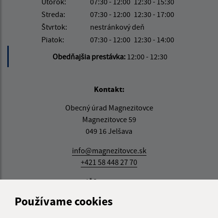
Utorok:
07:30 - 12:00
12:30 - 15:30
Streda:
07:30 - 12:00
12:30 - 17:00
Štvrtok:
nestránkový deň
Piatok:
07:30 - 12:00
12:30 - 14:00
Obedňajšia prestávka:
12:00 - 12:30
Kontakt:
Obecný úrad Magnezitovce
Magnezitovce 59
049 16 Jelšava
info@magnezitovce.sk
+421 58 448 27 70
IČO: 00328511
Používame cookies