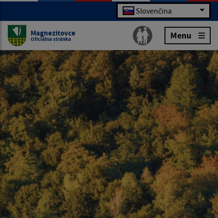
Slovenčina
Magnezitovce
Menu
Oficiálna stránka