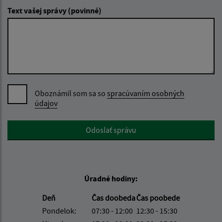
Text vašej správy (povinné)
Oboznámil som sa so
spracúvaním osobných
údajov
Google reCaptcha Response
Odoslať správu
Úradné hodiny:
Deň
Čas doobeda
Čas poobede
Pondelok:
07:30 - 12:00
12:30 - 15:30