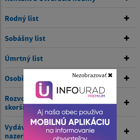
Rodný list
Sobášny list
Úmrtný list
Nezobrazovať
Osobitná matrika
Rozvod manželstva a prijatie
skoršieho priezviska
Vydávanie výpisov z matriky a
nazeranie do matriky