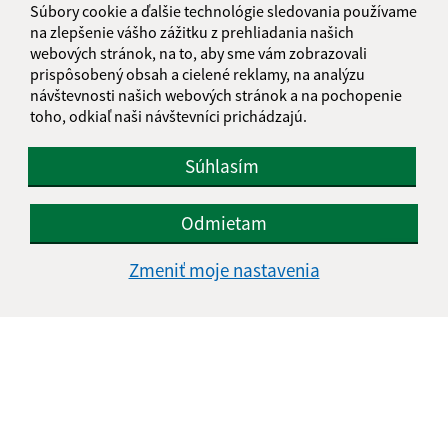
Súbory cookie a ďalšie technológie sledovania používame
na zlepšenie vášho zážitku z prehliadania našich
webových stránok, na to, aby sme vám zobrazovali
prispôsobený obsah a cielené reklamy, na analýzu
návštevnosti našich webových stránok a na pochopenie
toho, odkiaľ naši návštevníci prichádzajú.
Súhlasím
Odmietam
Zmeniť moje nastavenia
Informácie o stránke:
Vyhlásenie o prístupnosti
Autorské práva
Ochrana osobných údajov
Navigácia: