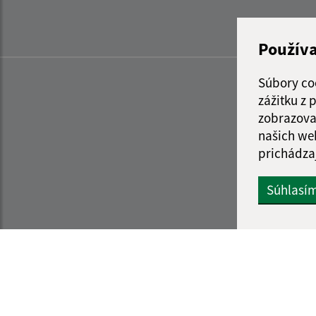
Použív
Súbory co
zážitku z
zobrazova
našich we
prichádza
Súhlasí
Informácie o stránke:
Navigácia: