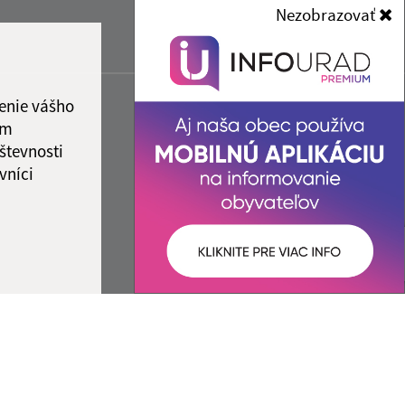
Nezobrazovať
enie vášho
ám
števnosti
vníci
ované:
Správca obsahu: