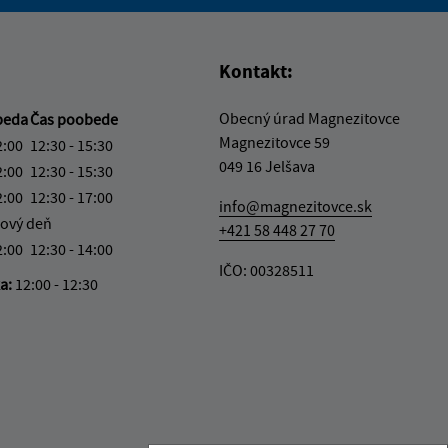
vás užitočné?
e pre vás užitočné?
Kontakt:
Obecný úrad Magnezitovce
beda
Čas poobede
Magnezitovce 59
2:00
12:30 - 15:30
049 16 Jelšava
2:00
12:30 - 15:30
2:00
12:30 - 17:00
info@magnezitovce.sk
ový deň
+421 58 448 27 70
2:00
12:30 - 14:00
IČO: 00328511
ka:
12:00 - 12:30