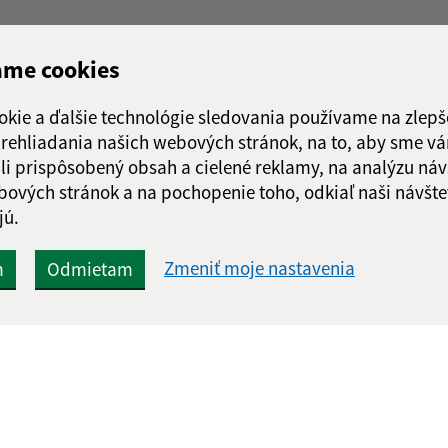
ame cookies
okie a ďalšie technológie sledovania používame na zlepš
 prehliadania našich webových stránok, na to, aby sme v
li prispôsobený obsah a cielené reklamy, na analýzu náv
bových stránok a na pochopenie toho, odkiaľ naši návšte
jú.
Zmeniť moje nastavenia
m
Odmietam
Rýchle odkazy:
Aktualiz