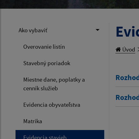
Evi
Ako vybaviť
Overovanie listín
Úvod
Stavebný poriadok
Rozhod
Miestne dane, poplatky a
cenník služieb
Rozhod
Evidencia obyvateľstva
Matrika
Evidencia stavieb