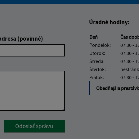
Boli tieto informácie pre 
Boli tieto informáci
Úradné hodiny:
Deň
Čas doo
adresa (povinné)
Pondelok:
07:30 - 1
Utorok:
07:30 - 1
Streda:
07:30 - 1
Štvrtok:
nestránk
Piatok:
07:30 - 1
Obedňajšia prestáv
Google reCaptcha Response
Odoslať správu