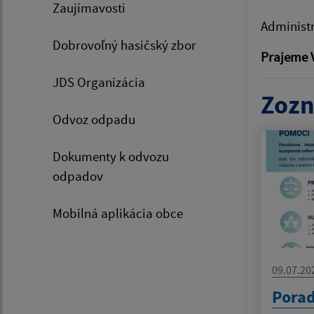
Zaujímavosti
Administ
Dobrovoľný hasičský zbor
Prajeme V
JDS Organizácia
Zozn
Odvoz odpadu
Dokumenty k odvozu
odpadov
Mobilná aplikácia obce
09.07.20
Pora