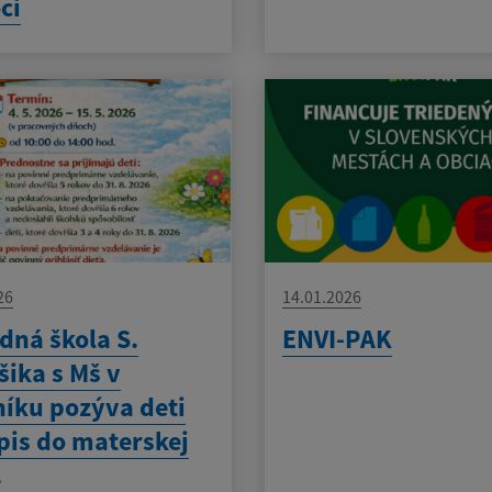
ci
26
14.01.2026
dná škola S.
ENVI-PAK
ika s Mš v
íku pozýva deti
pis do materskej
.