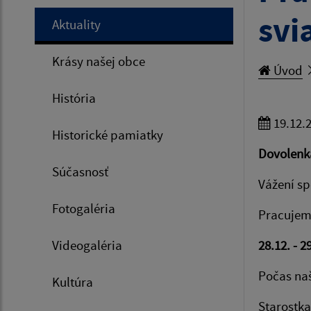
svi
Aktuality
Krásy našej obce
Úvod
História
19.12.
Historické pamiatky
Dovolenk
Súčasnosť
Vážení s
Fotogaléria
Pracujem
Videogaléria
28.12. - 2
Počas naš
Kultúra
Starostk