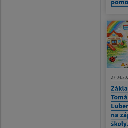
pomo
27.04.20
Zákla
Tomáš
Luben
na zá
školy