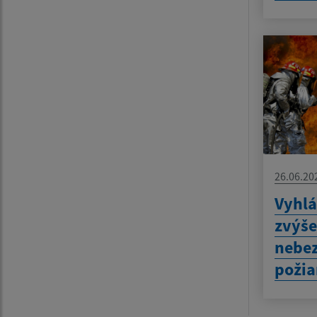
26.06.20
Vyhlá
zvýš
nebez
požia