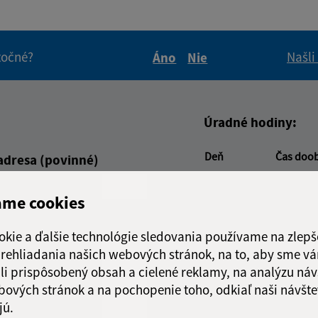
itočné?
Našli
Áno
Nie
Boli tieto informácie pre 
Boli tieto informáci
Úradné hodiny:
Deň
Čas doo
adresa (povinné)
Pondelok:
07:30 - 1
Utorok:
07:30 - 1
ame cookies
Streda:
07:30 - 1
Štvrtok:
nestránk
okie a ďalšie technológie sledovania používame na zlepš
Piatok:
07:30 - 1
 prehliadania našich webových stránok, na to, aby sme v
li prispôsobený obsah a cielené reklamy, na analýzu náv
Obedňajšia prestáv
bových stránok a na pochopenie toho, odkiaľ naši návšte
jú.