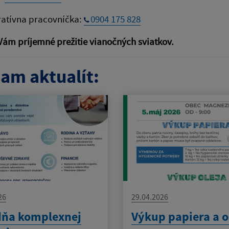
ratívna pracovníčka:
0904 175 828
ám príjemné prežitie vianočných sviatkov.
am aktualít:
26
29.04.2026
dňa komplexnej
Výkup papiera a o