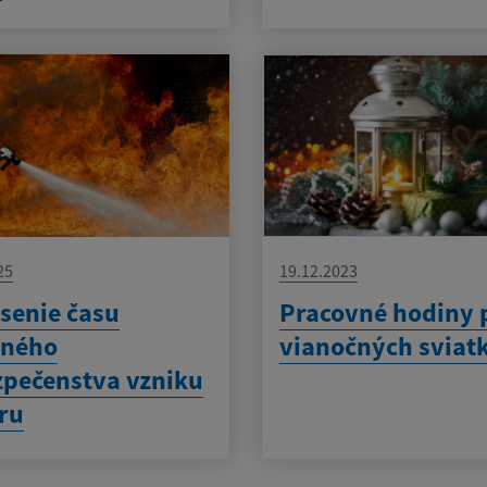
25
19.12.2023
senie času
Pracovné hodiny 
eného
vianočných sviat
pečenstva vzniku
ru