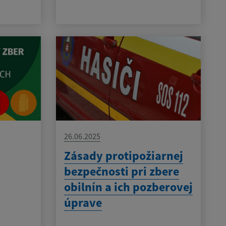
26.06.2025
Zásady protipožiarnej
bezpečnosti pri zbere
obilnín a ich pozberovej
úprave