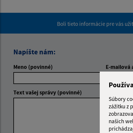
Boli tieto informácie pre vás už
Napíšte nám:
Meno (povinné)
E-mailová 
Použív
Text vašej správy (povinné)
Súbory co
zážitku z
zobrazova
našich we
prichádza