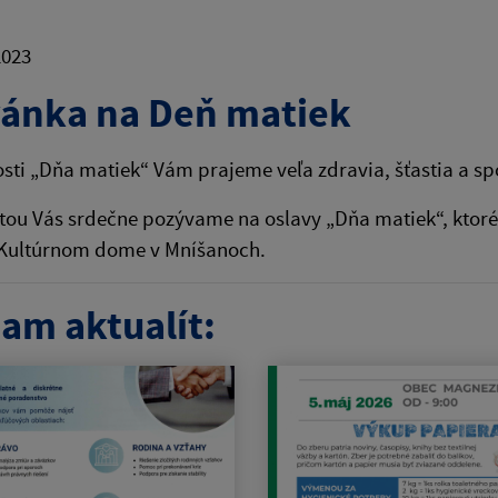
2023
ánka na Deň matiek
tosti „Dňa matiek“ Vám prajeme veľa zdravia, šťastia a sp
tou Vás srdečne pozývame na oslavy „Dňa matiek“, ktoré 
 Kultúrnom dome v Mníšanoch.
am aktualít: