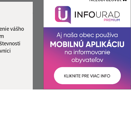
info@magnezitovce.sk
ový deň
+421 58 448 27 70
2:00
12:30 - 14:00
IČO: 00328511
ka:
12:00 - 12:30
enie vášho
ám
števnosti
vníci