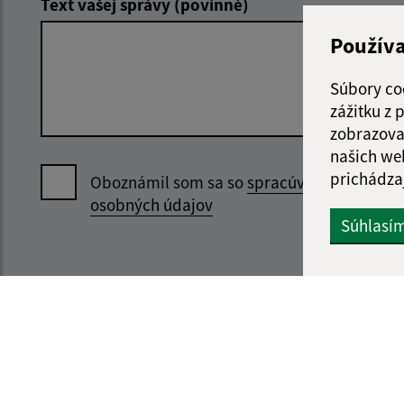
Text vašej správy (povinné)
Použív
Súbory co
zážitku z
zobrazova
našich we
prichádza
Oboznámil som sa so
spracúvaním
osobných údajov
Súhlasí