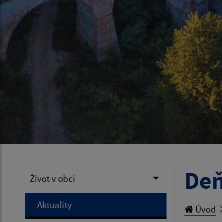
Deň
Život v obci
Aktuality
Úvod