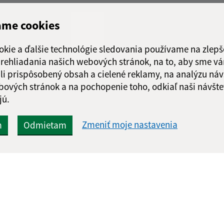
Štvrtok:
nestránk
Piatok:
07:30 - 1
ame cookies
Obedňajšia prestáv
okie a ďalšie technológie sledovania používame na zlepš
 prehliadania našich webových stránok, na to, aby sme v
li prispôsobený obsah a cielené reklamy, na analýzu náv
bových stránok a na pochopenie toho, odkiaľ naši návšte
Google reCaptcha Response
jú.
Odoslať správu
Zmeniť moje nastavenia
m
Odmietam