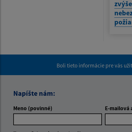
zvýš
nebez
požia
Boli tieto informácie pre vás už
Napíšte nám:
Meno (povinné)
E-mailová 