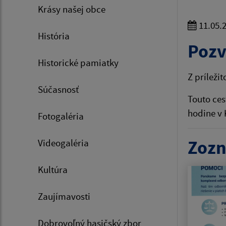
Krásy našej obce
11.05.
História
Pozv
Historické pamiatky
Z príleži
Súčasnosť
Touto ces
hodine v
Fotogaléria
Zozn
Videogaléria
Kultúra
Zaujímavosti
Dobrovoľný hasičský zbor