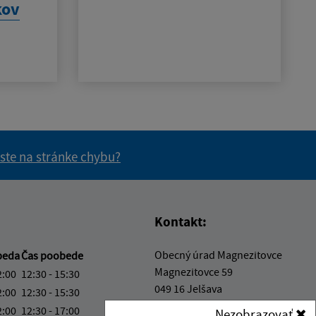
kov
 ste na stránke chybu?
vás užitočné?
e pre vás užitočné?
Kontakt:
Obecný úrad Magnezitovce
beda
Čas poobede
Magnezitovce 59
2:00
12:30 - 15:30
049 16 Jelšava
2:00
12:30 - 15:30
2:00
12:30 - 17:00
Nezobrazovať