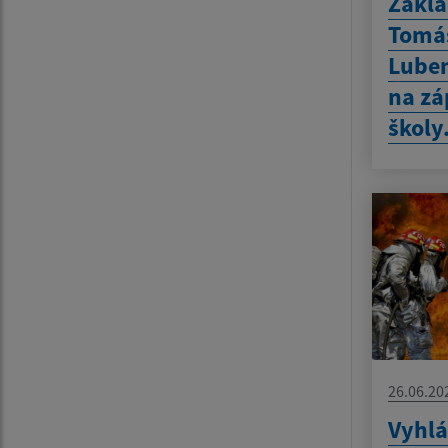
Zákla
Tomáš
Luben
na zá
školy
26.06.20
Vyhlá