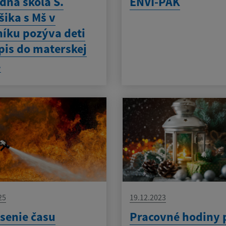
dná škola S.
ENVI-PAK
ika s Mš v
íku pozýva deti
pis do materskej
.
25
19.12.2023
senie času
Pracovné hodiny 