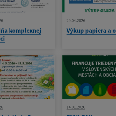
26
29.04.2026
dňa komplexnej
Výkup papiera a o
ci
26
14.01.2026