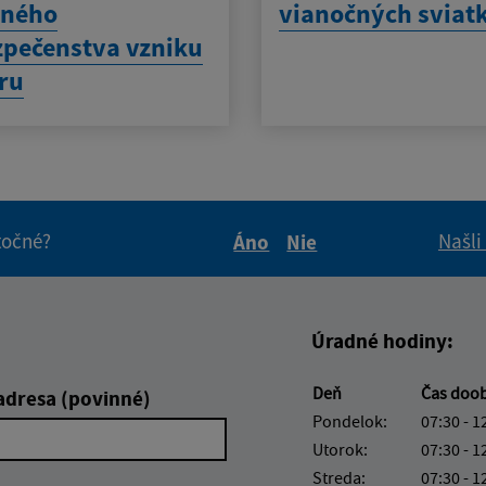
eného
vianočných sviat
pečenstva vzniku
ru
itočné?
Našli
Áno
Nie
Boli tieto informácie pre 
Boli tieto informáci
Úradné hodiny:
Deň
Čas doo
adresa (povinné)
Pondelok:
07:30 - 1
Utorok:
07:30 - 1
Streda:
07:30 - 1