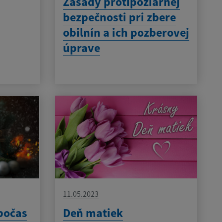
Zásady protipožiarnej
bezpečnosti pri zbere
obilnín a ich pozberovej
úprave
11.05.2023
počas
Deň matiek