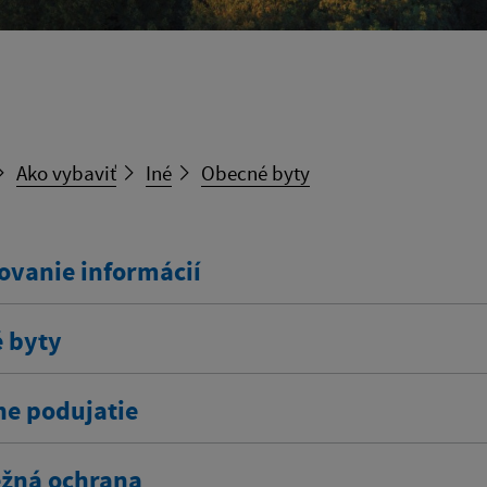
Ako vybaviť
Iné
Obecné byty
ovanie informácií
 byty
ne podujatie
žná ochrana