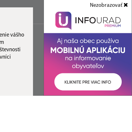
Nezobrazovať
enie vášho
ám
števnosti
vníci
ované:
Správca obsahu: