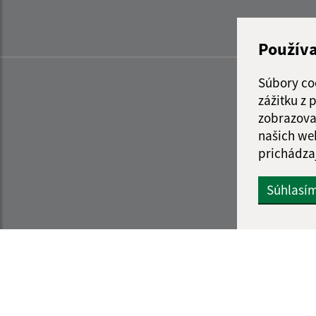
Použív
Súbory co
zážitku z
zobrazova
našich we
prichádza
Súhlasí
Informácie o stránke:
Navigácia: