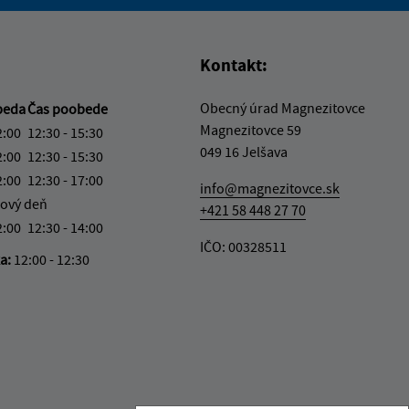
vás užitočné?
e pre vás užitočné?
Kontakt:
Obecný úrad Magnezitovce
beda
Čas poobede
Magnezitovce 59
2:00
12:30 - 15:30
049 16 Jelšava
2:00
12:30 - 15:30
2:00
12:30 - 17:00
info@magnezitovce.sk
ový deň
+421 58 448 27 70
2:00
12:30 - 14:00
IČO: 00328511
ka:
12:00 - 12:30