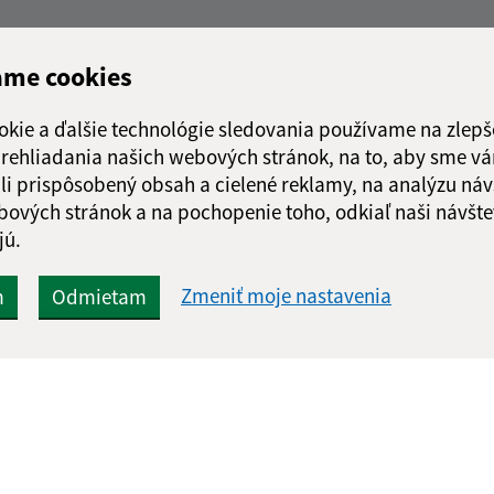
ame cookies
okie a ďalšie technológie sledovania používame na zlepš
 prehliadania našich webových stránok, na to, aby sme v
li prispôsobený obsah a cielené reklamy, na analýzu náv
bových stránok a na pochopenie toho, odkiaľ naši návšte
jú.
Zmeniť moje nastavenia
m
Odmietam
Rýchle odkazy:
Aktualiz