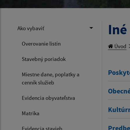
Iné
Ako vybaviť
Overovanie listín
Úvod
Stavebný poriadok
Poskyt
Miestne dane, poplatky a
cenník služieb
Obecné
Evidencia obyvateľstva
Kultúr
Matrika
Predbe
Evidencia stavieb