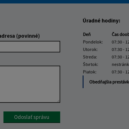
Boli tieto informácie pre 
Boli tieto informáci
Úradné hodiny:
Deň
Čas doo
adresa (povinné)
Pondelok:
07:30 - 1
Utorok:
07:30 - 1
Streda:
07:30 - 1
Štvrtok:
nestránk
Piatok:
07:30 - 1
Obedňajšia prestáv
Google reCaptcha Response
Odoslať správu