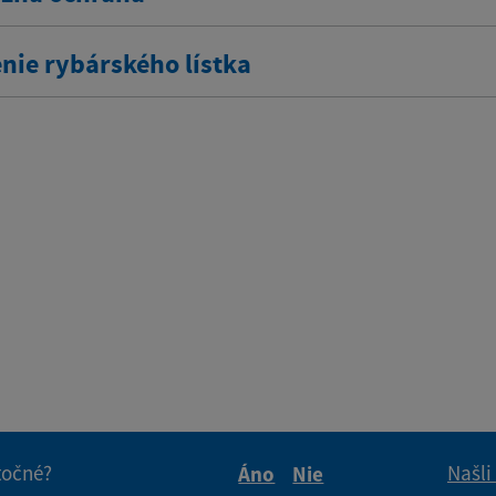
nie rybárského lístka
itočné?
Našli
Áno
Nie