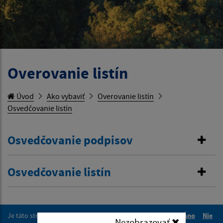
Overovanie listín
Úvod
Ako vybaviť
Overovanie listín
Osvedčovanie listín
Osvedčovanie podpisov
Osvedčovanie listín
Je táto stránka užitočná?
Áno
Nie
Nezobrazovať