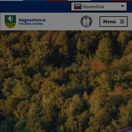
Slovenčina
Magnezitovce
Menu
Oficiálna stránka