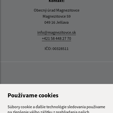
Kontakt:
Obecný úrad Magnezitovce
Magnezitovce 59
049 16 Jelšava
info@magnezitovce.sk
+421 58 448 27 70
IČO: 00328511
Používame cookies
Súbory cookie a ďalšie technológie sledovania používame
na zlepšenie vášho zážitku z prehliadania našich