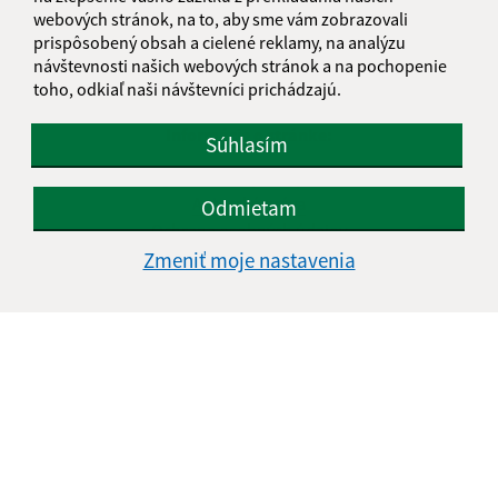
webových stránok, na to, aby sme vám zobrazovali
prispôsobený obsah a cielené reklamy, na analýzu
návštevnosti našich webových stránok a na pochopenie
toho, odkiaľ naši návštevníci prichádzajú.
Informácie o stránke:
Súhlasím
Vyhlásenie o prístupnosti
Autorské práva
Odmietam
Ochrana osobných údajov
Zmeniť moje nastavenia
Navigácia:
Vytlačiť aktuálnu stránku
Mapa stránok
Cookies
Rýchle odkazy:
Aktuality
História