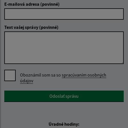
E-mailová adresa (povinné)
Text vašej správy (povinné)
Oboznámil som sa so
spracúvaním osobných
údajov
Google reCaptcha Response
Odoslať správu
Úradné hodiny: