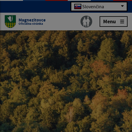
Slovenčina
Magnezitovce
Menu
Oficiálna stránka