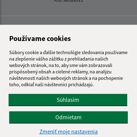
Používame cookies
Súbory cookie a ďalšie technológie sledovania používame
na zlepšenie vášho zážitku z prehliadania našich
webových stránok, na to, aby sme vám zobrazovali
prispôsobený obsah a cielené reklamy, na analýzu
návštevnosti našich webových stránok a na pochopenie
toho, odkiaľ naši návštevníci prichádzajú.
Súhlasím
Informácie o stránke:
Odmietam
Vyhlásenie o prístupnosti
Zmeniť moje nastavenia
Autorské práva