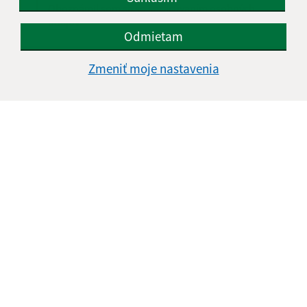
Oboznámil som sa so
spracúvaním osobných
údajov
Odmietam
Google reCaptcha Response
Odoslať správu
Zmeniť moje nastavenia
Úradné hodiny:
Deň
Čas doobeda
Čas poobede
Pondelok:
07:30 - 12:00
12:30 - 15:30
Utorok:
07:30 - 12:00
12:30 - 15:30
Streda:
07:30 - 12:00
12:30 - 17:00
Štvrtok:
nestránkový deň
Piatok:
07:30 - 12:00
12:30 - 14:00
Obedňajšia prestávka:
12:00 - 12:30