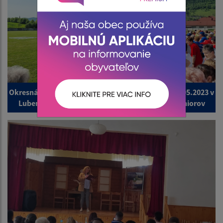
Okresná organizácia JDS Revúca organizovala 17.05.2023 v
Lubeníku X. okresné olympijské športové hry seniorov