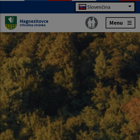
Slovenčina
Magnezitovce
Menu
Oficiálna stránka