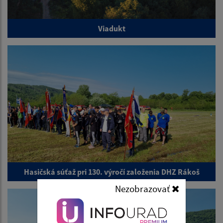
Viadukt
Hasičská súťaž pri 130. výročí založenia DHZ Rákoš
Nezobrazovať