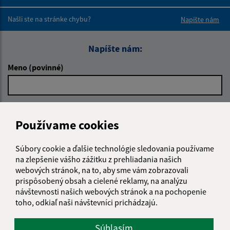
Boli tieto 
Boli 
Našli ste na stránke chybu?
Napíšte nám
Napíšte nám:
Meno (povinné)
E-mailová adresa (povinné)
Používame cookies
Súbory cookie a ďalšie technológie sledovania používame
Text vašej správy (povinné)
na zlepšenie vášho zážitku z prehliadania našich
webových stránok, na to, aby sme vám zobrazovali
prispôsobený obsah a cielené reklamy, na analýzu
návštevnosti našich webových stránok a na pochopenie
toho, odkiaľ naši návštevníci prichádzajú.
Súhlasím