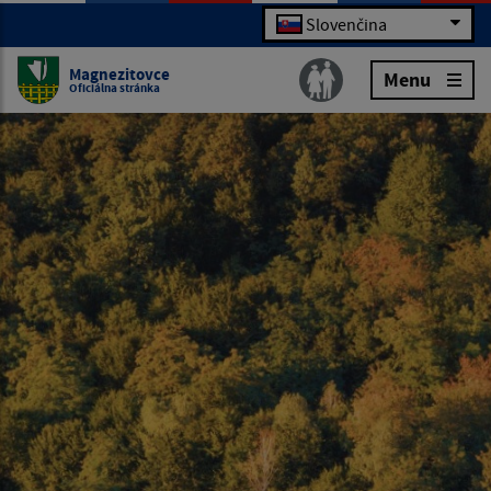
Slovenčina
Magnezitovce
Menu
Oficiálna stránka