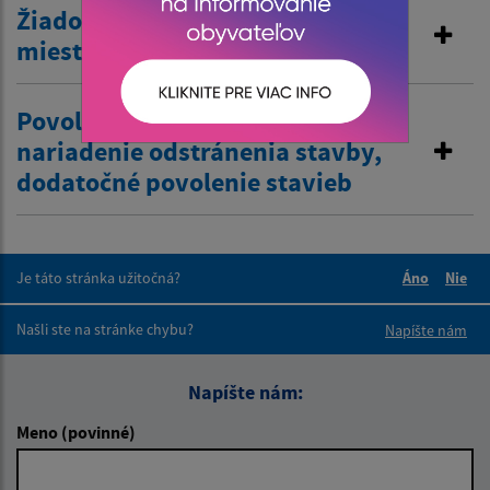
Žiadosť o zriadenie vjazdu
miestnej komunikácie
Povolenie na odstránenie stavby,
nariadenie odstránenia stavby,
dodatočné povolenie stavieb
Je táto stránka užitočná?
Áno
Nie
Boli tieto 
Boli 
Našli ste na stránke chybu?
Napíšte nám
Napíšte nám:
Meno (povinné)