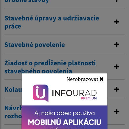
Stavebné úpravy a udržiavacie
práce
Stavebné povolenie
Žiadosť o predĺženie platnosti
stavebného povolenia
Nezobrazovať
Kolaudačné rozhodnutie
Návrh na vydanie územného
rozhodnutia