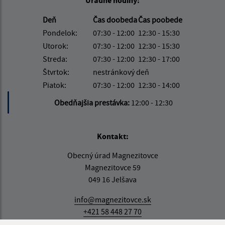
Úradné hodiny:
Deň
Čas doobeda
Čas poobede
Pondelok:
07:30 - 12:00
12:30 - 15:30
Utorok:
07:30 - 12:00
12:30 - 15:30
Streda:
07:30 - 12:00
12:30 - 17:00
Štvrtok:
nestránkový deň
Piatok:
07:30 - 12:00
12:30 - 14:00
Obedňajšia prestávka:
12:00 - 12:30
Kontakt:
Obecný úrad Magnezitovce
Magnezitovce 59
049 16 Jelšava
info@magnezitovce.sk
+421 58 448 27 70