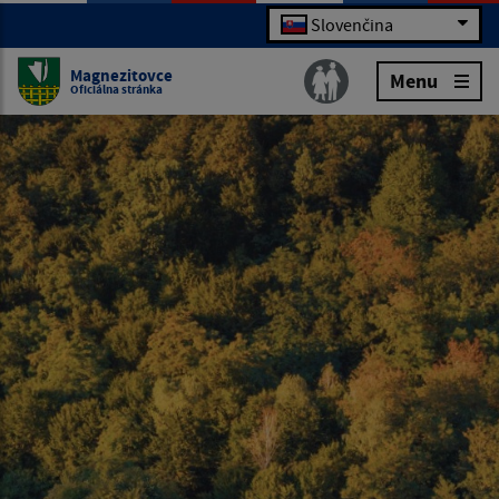
Slovenčina
Magnezitovce
Menu
Oficiálna stránka