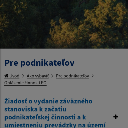
Pre podnikateľov
Úvod
Ako vybaviť
Pre podnikateľov
Ohlásenie činnosti PO
Žiadosť o vydanie záväzného
stanoviska k začatiu
podnikateľskej činnosti a k
umiestneniu prevádzky na území