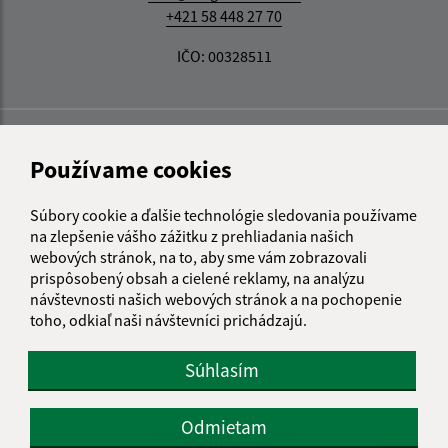
+421 58 448 27 70
IČO: 00328511
Používame cookies
Súbory cookie a ďalšie technológie sledovania používame
na zlepšenie vášho zážitku z prehliadania našich
webových stránok, na to, aby sme vám zobrazovali
prispôsobený obsah a cielené reklamy, na analýzu
návštevnosti našich webových stránok a na pochopenie
toho, odkiaľ naši návštevníci prichádzajú.
Súhlasím
Odmietam
Informácie o stránke: