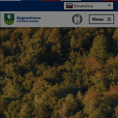
Slovenčina
Magnezitovce
Menu
Oficiálna stránka