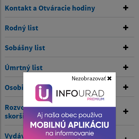
Kontakt a Otváracie hodiny
Rodný list
Sobášny list
Úmrtný list
Nezobrazovať
Osobitná matrika
Rozvod manželstva a prijatie
skoršieho priezviska
Vydávanie výpisov z matriky a