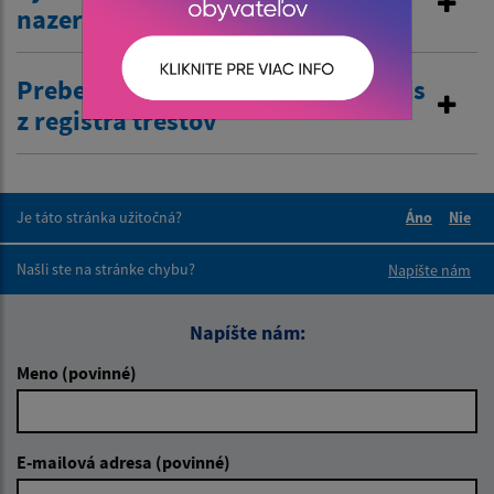
nazeranie do matriky
Preberanie žiadostí o výpis a odpis
z registra trestov
Je táto stránka užitočná?
Áno
Nie
Boli tieto 
Boli 
Našli ste na stránke chybu?
Napíšte nám
Napíšte nám:
Meno (povinné)
E-mailová adresa (povinné)