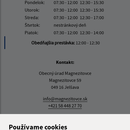
Pondelok:
07:30 - 12:00
12:30 - 15:30
Utorok:
07:30 - 12:00
12:30 - 15:30
Streda:
07:30 - 12:00
12:30 - 17:00
Štvrtok:
nestránkový deň
Piatok:
07:30 - 12:00
12:30 - 14:00
Obedňajšia prestávka:
12:00 - 12:30
Kontakt:
Obecný úrad Magnezitovce
Magnezitovce 59
049 16 Jelšava
info@magnezitovce.sk
+421 58 448 27 70
IČO: 00328511
Používame cookies