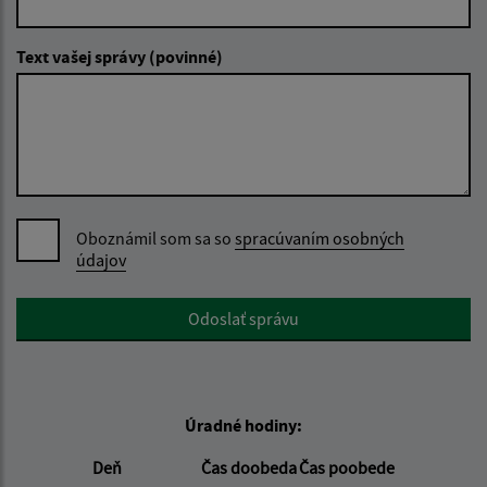
Text vašej správy (povinné)
Oboznámil som sa so
spracúvaním osobných
údajov
Google reCaptcha Response
Odoslať správu
Úradné hodiny:
Deň
Čas doobeda
Čas poobede