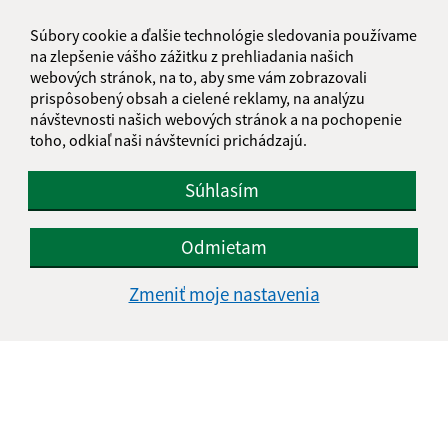
Súbory cookie a ďalšie technológie sledovania používame
na zlepšenie vášho zážitku z prehliadania našich
webových stránok, na to, aby sme vám zobrazovali
prispôsobený obsah a cielené reklamy, na analýzu
návštevnosti našich webových stránok a na pochopenie
toho, odkiaľ naši návštevníci prichádzajú.
Súhlasím
Odmietam
Zmeniť moje nastavenia
Informácie o stránke:
Vyhlásenie o prístupnosti
Autorské práva
Ochrana osobných údajov