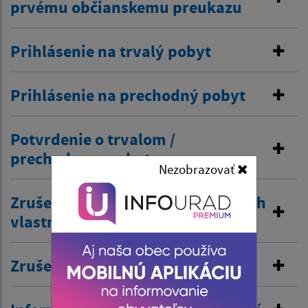
prvému občianskemu preukazu
Prihlásenie na trvalý pobyt
Prihlásenie na prechodný pobyt
Potvrdenie o trvalom /
prechodnom pobyte
Nezobrazovať
Zrušenie trvalého pobytu na návrh
vlastníka budovy
Zrušenie prechodného pobytu