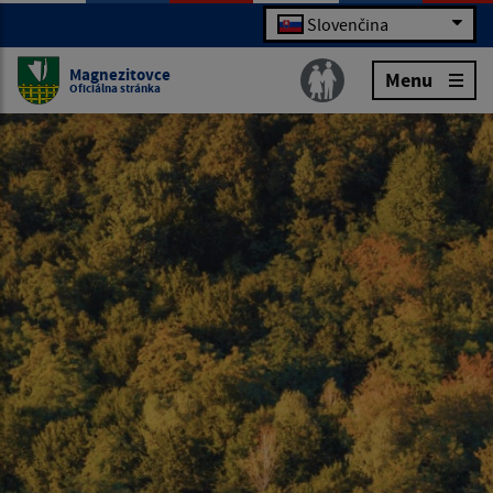
Slovenčina
Magnezitovce
Menu
Oficiálna stránka