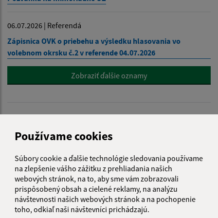
06.07.2026 | Referendá
Zápisnica OVK o priebehu a výsledku hlasovania vo
volebnom okrsku č.2 v referende 04.07.2026
Zobraziť ďalšie oznamy
ÚRADNÉ HODINY
Používame cookies
Deň
Čas doobeda
Čas poobede
Súbory cookie a ďalšie technológie sledovania používame
Pondelok:
07:30 - 12:00
12:30 - 15:30
na zlepšenie vášho zážitku z prehliadania našich
Utorok:
07:30 - 12:00
12:30 - 15:30
webových stránok, na to, aby sme vám zobrazovali
Streda:
07:30 - 12:00
12:30 - 17:00
prispôsobený obsah a cielené reklamy, na analýzu
návštevnosti našich webových stránok a na pochopenie
Štvrtok:
nestránkový deň
toho, odkiaľ naši návštevníci prichádzajú.
Piatok:
07:30 - 12:00
12:30 - 14:00