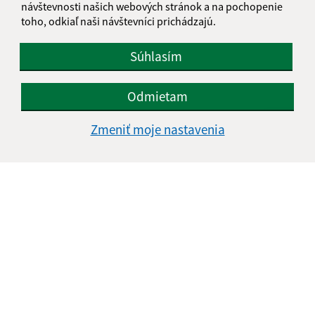
návštevnosti našich webových stránok a na pochopenie
toho, odkiaľ naši návštevníci prichádzajú.
Súhlasím
Odmietam
Zmeniť moje nastavenia
Informácie o stránke:
Vyhlásenie o prístupnosti
Autorské práva
Ochrana osobných údajov
Navigácia: