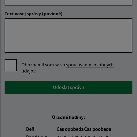
Text vašej správy (povinné)
Oboznámil som sa so
spracúvaním osobných
údajov
Google reCaptcha Response
Odoslať správu
Úradné hodiny:
Deň
Čas doobeda
Čas poobede
Pondelok:
07:30 - 12:00
12:30 - 15:30