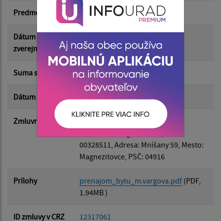
Predmet
Prenájom bytu
Suma do:
Dátum
04.05.2026
zverejnenia
Typ:
Suma s DPH*
70.00 €
Dátum uzavretia
30.04.2026
Filtrovať
Reset
Zmluvná strana
Odberateľ
: Bc. Miriam Vargová
Dodávateľ
: Magnezitovce, IČO:
00328511, Adresa: Mníšany 59, Mesto:
Magnezitovce, PSČ: 04916
Prílohy
prenajom_bytu_m.vargova.pdf
(PDF,
1.94MB )
ID zmluvy v CRZ
12317061