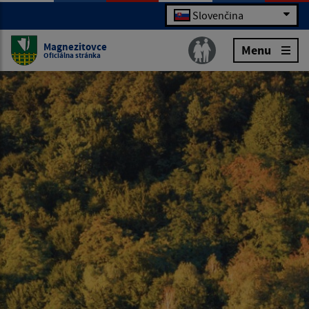
Slovenčina
Magnezitovce
Menu
Oficiálna stránka