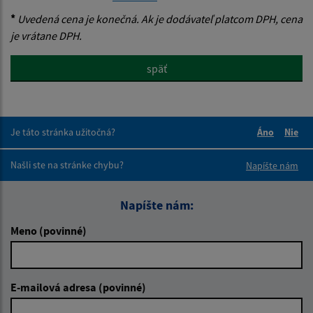
*
Uvedená cena je konečná. Ak je dodávateľ platcom DPH, cena
je vrátane DPH.
späť
Je táto stránka užitočná?
Áno
Nie
Boli tieto 
Boli 
Našli ste na stránke chybu?
Napíšte nám
Napíšte nám:
Meno (povinné)
E-mailová adresa (povinné)