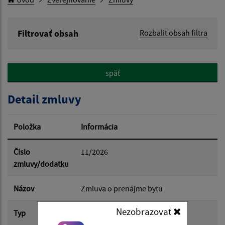
Filtrovať obsah
Rozbaliť obsah filtra
Hľadaný výraz:
späť
Hľadať v:
Detail zmluvy
Typ dátumu:
Položka
Informácia
Dátum od:
Číslo
11/2026
zmluvy/dodatku
Dátum do:
Názov
Zmluva o prenájme bytu
Nezobrazovať
Typ
Hlavná zmluva
Suma od: