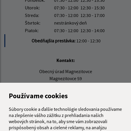
Utorok:
07:30 - 12:00
12:30 - 15:30
Streda:
07:30 - 12:00
12:30 - 17:00
Štvrtok:
nestránkový deň
Piatok:
07:30 - 12:00
12:30 - 14:00
Obedňajšia prestávka:
12:00 - 12:30
Kontakt:
Obecný úrad Magnezitovce
Magnezitovce 59
049 16 Jelšava
Používame cookies
info@magnezitovce.sk
+421 58 448 27 70
Súbory cookie a ďalšie technológie sledovania používame
na zlepšenie vášho zážitku z prehliadania našich
IČO: 00328511
webových stránok, na to, aby sme vám zobrazovali
prispôsobený obsah a cielené reklamy, na analýzu