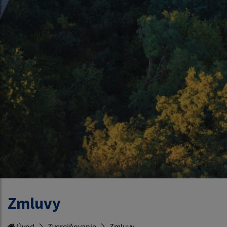
Zmluvy
Úvod
Zverejňovanie
Zmluvy