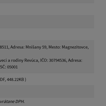
28511, Adresa: Mníšany 59, Mesto: Magnezitovce,
veci a rodiny Revúca, IČO: 30794536, Adresa:
PSČ: 05001
DF, 448.22KB )
 vrátane DPH.