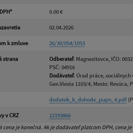
 DPH*
0.00 €
zavretia
02.04.2026
om k zmluve
26/30/054/1053
 strana
Odberateľ
: Magnezitovce, IČO: 003
PSČ: 04916
Dodávateľ
: Úrad práce, sociálnych 
Gen.Viesta 1103/4, Mesto: Revúca, 
dodatok_k_dohode_pupn_4.pdf
(P
vy v CRZ
12193866
cena je konečná. Ak je dodávateľ platcom DPH, cena je