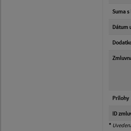
Suma s
Dátum u
Dodatk
Zmluvná
Prílohy
ID zmlu
*
Uvedená 