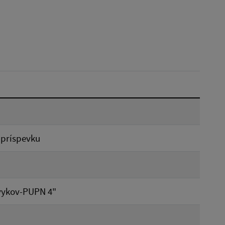
Dátum do:
Typ:
Reset
 príspevku
vykov-PUPN 4"