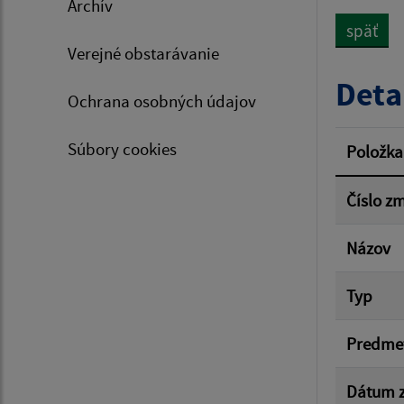
Archív
späť
Verejné obstarávanie
Typ dá
Deta
Ochrana osobných údajov
Suma 
Súbory cookies
Položka
Číslo z
Filtr
Názov
Typ
Predme
Dátum z