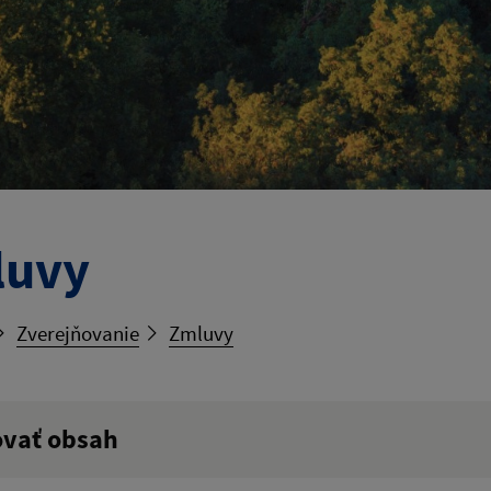
luvy
Zverejňovanie
Zmluvy
ovať obsah
ý výraz: