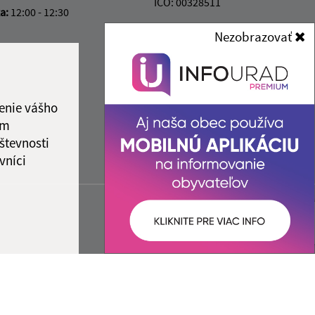
IČO: 00328511
ka:
12:00 - 12:30
Nezobrazovať
enie vášho
ám
števnosti
vníci