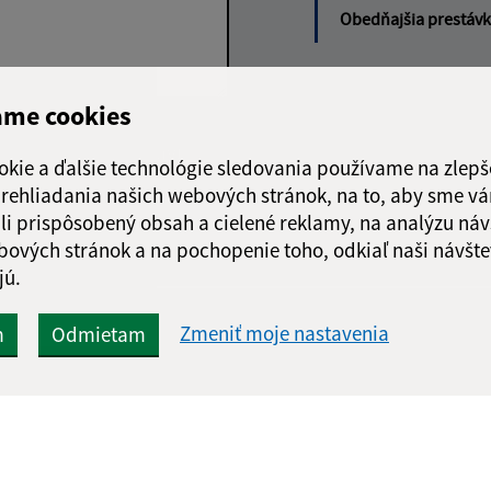
Obedňajšia prestáv
ame cookies
Google reCaptcha Response
Odoslať správu
okie a ďalšie technológie sledovania používame na zlepš
 prehliadania našich webových stránok, na to, aby sme v
li prispôsobený obsah a cielené reklamy, na analýzu náv
bových stránok a na pochopenie toho, odkiaľ naši návšte
jú.
Zmeniť moje nastavenia
m
Odmietam