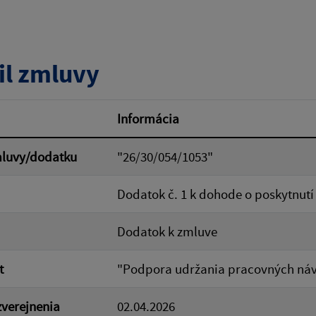
tumu:
Dátum od:
il zmluvy
od:
Suma do:
Informácia
mluvy/dodatku
"26/30/054/1053"
ovať
Dodatok č. 1 k dohode o poskytnutí
Dodatok k zmluve
t
"Podpora udržania pracovných ná
verejnenia
02.04.2026