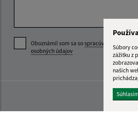
Použív
Oboznámil som sa so
spracúvaním
Súbory co
osobných údajov
zážitku z
zobrazova
našich we
prichádza
Súhlasí