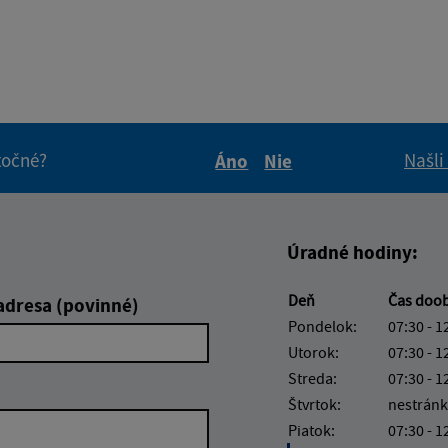
itočné?
Našli
Áno
Nie
Boli tieto informácie pre 
Boli tieto informáci
Úradné hodiny:
Deň
Čas doo
adresa (povinné)
Pondelok:
07:30 - 1
Utorok:
07:30 - 1
Streda:
07:30 - 1
Štvrtok:
nestránk
Piatok:
07:30 - 1