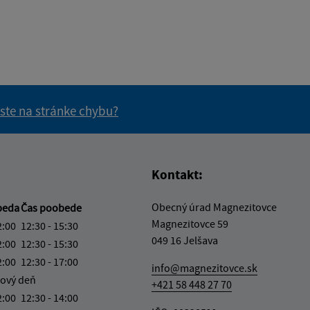
 ste na stránke chybu?
vás užitočné?
e pre vás užitočné?
Kontakt:
Obecný úrad Magnezitovce
beda
Čas poobede
Magnezitovce 59
2:00
12:30 - 15:30
049 16 Jelšava
2:00
12:30 - 15:30
2:00
12:30 - 17:00
info@magnezitovce.sk
ový deň
+421 58 448 27 70
2:00
12:30 - 14:00